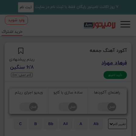
7 روز اکانت لامینور رایگان فقط با ثبت نام در سایت
ثبت نام
وارد شوید
خرید اشتراک
آکورد آهنگ جمعه
ریتم پیشنهادی
فرهاد مهراد
6/8 سنگین
گام اصلی: Em
تأیید لامینور
راهنمای آکوردها
ساده سازی با کاپو
ویدیو اجرای ریتم
تغییر گام
C
B
Bb
A#
A
Ab
E
Eb
D#
D
Db
C#