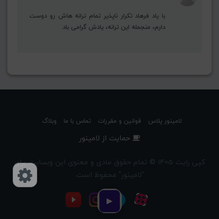
با یاد فرهاد تکرار ناپذیر تمام ترانه هاش رو دوست
دارم، منجمله این ترانه، یادش گرامی باد.
لامینور پلاس
قوانین و مقررات
تماس با ما
وبلاگ
حمایت از لامینور
کپی رایت 1405 © تمام حقوق مادی و معنوی این وبسایت برای
"لامینور" محفوظ است.
دسترسی‌ها
▶