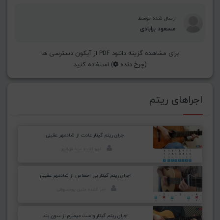
ارسال شده توسط
مسعود برابادی
برای مشاهده گزینه دانلود PDF از آیکون دسترسی ها
(چرخ دنده
) استفاده کنید
اجراهای ریتم
اجرای ریتم گیتار عادت از شادمهر عقیلی
اجرا کننده: مینا قربانپور
اجرای ریتم گیتار بی احساس از شادمهر عقیلی
اجرا کننده: متین پورخسروانی
اجرای ریتم گیتار واست میمیرم از سون بند