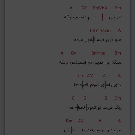
A
G7
Bm7b5
Bm
هر چی بای
د بدونم د
ستم م
یگه
F#7
C#m
A
منو توی
 آینه ن
شون میده
A
G7
Bm7b5
Bm
میگه این ت
ویی نه هیچک
س د
یگه
Dm
A7
A
A
جای پاه
ای تموم
 قص
ه ها
C
G
G
Dm
رنگ غرب
ت تو تموم
 لحظ
ه ها
Dm
A7
A
A
مونده روی
 صورتت ت
ا    بد
ونی