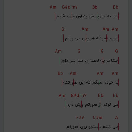
Am
G#dim7
Bb
Bb
 اون به من ی
ا من به اون خ
یره شدم
G
Am
Am
Am
 باورم ن
میشه هر چ
ی می بینم
Am
G
G
G
 چشامو ی
ه لحظه رو ه
م می ذارم
Bb
Am
Am
Am
 به خودم م
یگم که این ص
ورتکه
Am
G#dim7
Bb
Bb
 می تونم ا
ز صورتم و
رش دارم
F#7
C#m
A
می کشم د
ستمو روی
 صورتم