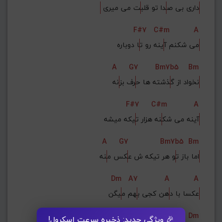
 داری بی ص
دا تو قلب
ت می میری
F#7
C#m
A
می شکنم آ
ینه رو ت
ا دوباره
A
G7
Bm7b5
Bm
نخواد از گ
ذشته ها ح
رف بز
نه
F#7
C#m
A
آینه می شک
نه هزار ت
یکه میشه
A
G7
Bm7b5
Bm
اما باز ت
و هر تیکه ش ع
کس م
نه
Dm
A7
A
A
عکسا با د
هن کجی ب
هم م
یگن
C
G
G
Dm
🎉 ویژگی جدید: ذخیره سرعت اسکرول!