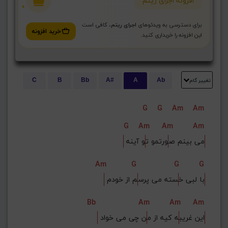
افزونه اجرای ریتم
برای دسترسی به ویدئوهای
اجرای ریتم
، کافی است
خرید افزونه
این افزونه را خریداری کنید.
تغییر گام
C
B
Bb
A#
A
Ab
E
Eb
D#
D
Db
C#
G
G
Am
Am
G#
G
Gb
F#
F
G
Am
Am
Am
ذخیره گام
 می بینم ص
ورتمو ت
و آینه
Am
G
G
G
 با لبی خ
سته می پرس
م از خودم
Bb
Am
Am
Am
 این غریب
ه کیه از م
ن چی می خواد