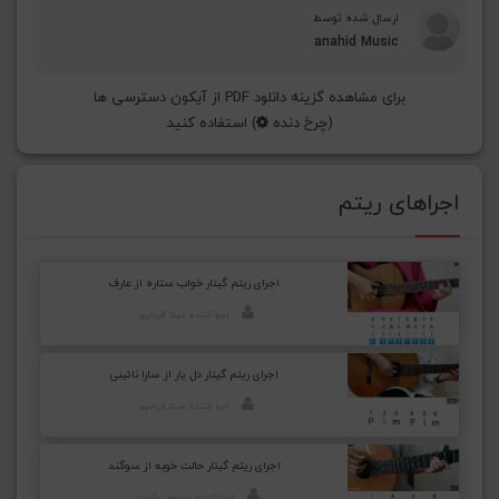
ارسال شده توسط
anahid Music
برای مشاهده گزینه دانلود PDF از آیکون دسترسی ها
(چرخ دنده
) استفاده کنید
اجراهای ریتم
اجرای ریتم گیتار خواب ستاره از عارف
اجرا کننده: مینا قربانپور
اجرای ریتم گیتار دل یار از سارا نائینی
اجرا کننده: مینا قربانپور
اجرای ریتم گیتار حالت خوبه از سوگند
اجرا کننده: مسعود برآبادی