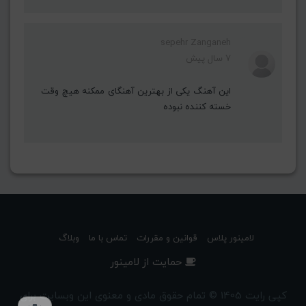
sepehr Zanganeh
7 سال پیش
این آهنگ یکی از بهترین آهنگای ممکنه هیچ وقت
خسته کننده نبوده
لامینور پلاس
قوانین و مقررات
تماس با ما
وبلاگ
حمایت از لامینور
کپی رایت 1405 © تمام حقوق مادی و معنوی این وبسایت برای