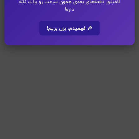
لامینور دفعه‌های بعدی همون سرعت رو برات نگه
داره!
🎶 فهمیدم، بزن بریم!