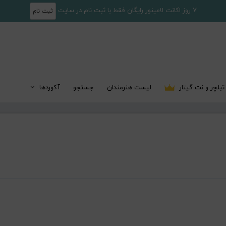
7 روز اکانت لامینور رایگان فقط با ثبت نام در سایت
ثبت نام
تبلچر و نت گیتار
لیست هنرمندان
جستجو
آکوردها