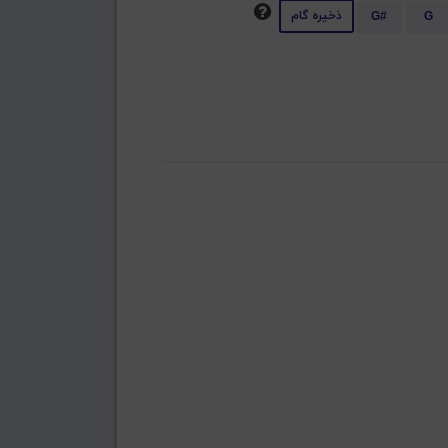
ذخیره گام
G#
G