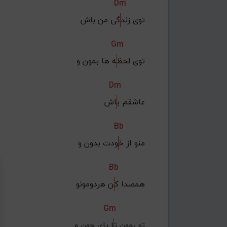
Dm
توی زند
گی من باش
Gm
توی لحظ
ه ها بمون و
Dm
عاشقم ب
اش
Bb
منو از خ
ودت بدون و
Bb
همصدا ک
ن هردومونو
Gm
تو بمون ت
ا پای جون و