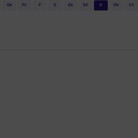
Gb
F#
F
E
Eb
D#
D
Db
C#