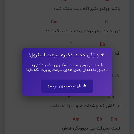
باشه جونمو بگیر اگه دلت سنگ شده
Gm
C
من به جون هر دومون دلم برات تنگ شده
F
Bb
اگه این جداییا قراره کم کم سر شه
🎉 ویژگی جدید: ذخیره سرعت اسکرول!
🎸 حالا می‌تونی سرعت اسکرول رو ذخیره کنی تا
A
Gm
لامینور دفعه‌های بعدی همون سرعت رو برات نگه داره!
نذار اعتمادمون از این به هم کمتر شه
🎶 فهمیدم، بزن بریم!
A
Dm
ای کاش که چشمات منو تنها نمیذاشت
Am
Bb
Dm
قلبت نمیرفت پی دیوونگی هاش