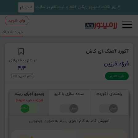
7 روز اکانت لامینور رایگان فقط با ثبت نام در سایت
ثبت نام
وارد شوید
خرید اشتراک
آکورد آهنگ ای کاش
ریتم پیشنهادی
فرزاد فرزین
4/4
گام اصلی: Dm
تأیید لامینور
راهنمای آکوردها
ساده سازی با کاپو
ویدیو اجرای ریتم
(نیازمند خرید افزونه)
آموزش گام به گام اجرای ریتم به صورت ویدیویی