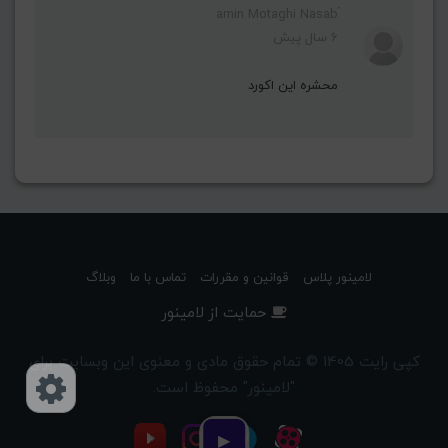
6 سال پیش
محشره این اکورد
لامینور پلاس
قوانین و مقررات
تماس با ما
وبلاگ
حمایت از لامینور
کپی رایت 1405 © تمام حقوق مادی و معنوی این وبسایت برای
"لامینور" محفوظ است.
دسترسی‌ها
▶