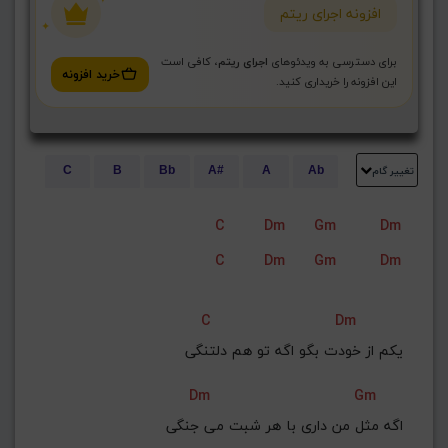
افزونه اجرای ریتم
برای دسترسی به ویدئوهای
اجرای ریتم
، کافی است
خرید افزونه
این افزونه را خریداری کنید.
تغییر گام
C
B
Bb
A#
A
Ab
E
Eb
D#
D
Db
C#
C
Dm
Gm
Dm
G#
G
Gb
F#
F
C
Dm
Gm
Dm
ذخیره گام
C
Dm
یکم از خودت بگو اگه تو هم دلتنگی
Dm
Gm
اگه مثل من داری با هر شبت می جنگی