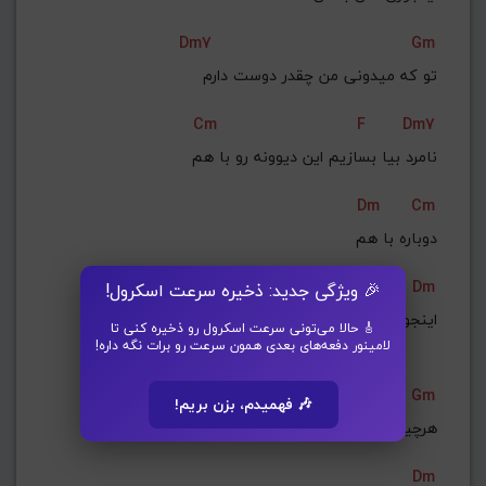
Dm7
Gm
تو که میدونی من چقدر دوست دارم
Cm
F
Dm7
نامرد بیا بسازیم این دیوونه رو با هم
Dm
Cm
دوباره با هم
Gm
Dm
🎉 ویژگی جدید: ذخیره سرعت اسکرول!
اینجوری نکن با من
🎸 حالا می‌تونی سرعت اسکرول رو ذخیره کنی تا
لامینور دفعه‌های بعدی همون سرعت رو برات نگه داره!
Gm
🎶 فهمیدم، بزن بریم!
هرچیکه اومدم جلو تو دور شدی از من
Dm