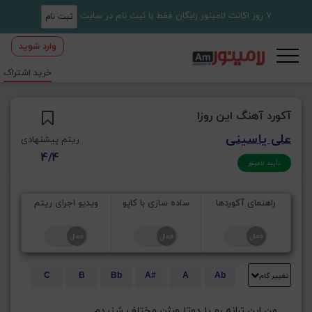
7 روز اکانت لامینور رایگان فقط با ثبت نام در سایت
ثبت نام
وارد شوید
خرید اشتراک
آکورد آهنگ این روزا
علی یاسینی
ریتم پیشنهادی
4/4
تأیید لامینور
راهنمای آکوردها
ساده سازی با کاپو
ویدیو اجرای ریتم
تغییر گام
C
B
Bb
A#
A
Ab
E
Eb
D#
D
Db
C#
      من این ترانه رو با دوتا ورژن مختلف شنیدم 