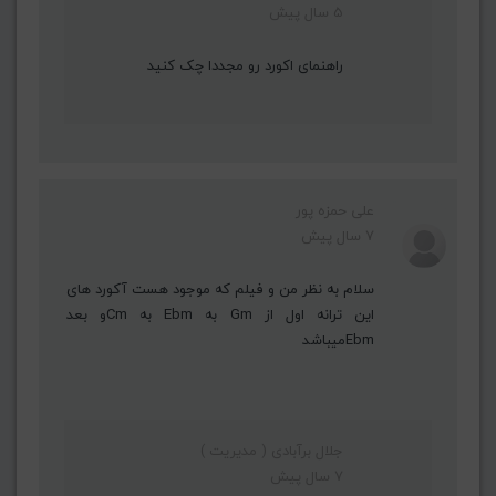
5 سال پیش
راهنمای اکورد رو مجددا چک کنید
علی حمزه پور
7 سال پیش
سلام به نظر من و فیلم که موجود هست آکورد های
این ترانه اول از Gm به Ebm به Cmو بعد
Ebmمیباشد
جلال برآبادی ( مدیریت )
7 سال پیش