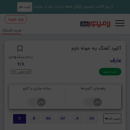
7 روز اکانت لامینور رایگان فقط با ثبت نام در سایت
ثبت نام
وارد شوید
خرید اشتراک
آکورد آهنگ یه خونه دارم
ریتم پیشنهادی
عارف
6/8
گام اصلی: Cm
تأیید لامینور
راهنمای آکوردها
ساده سازی با کاپو
تغییر گام
C
B
Bb
A#
A
Ab
E
Eb
D#
D
Db
C#