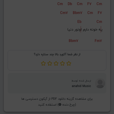
Cm
Db
Cm
F7
Cm
G#
G
Gb
F#
F
Cm7
Bbm7
Cm
F7
ذخیره گام
Eb
Cm
ی
ه خونه دارم ا
ونور دنیا
Bbm7
Fm7
از نظر شما آکورد بالا چند ستاره دارد؟
ارسال شده توسط
anahid Music
برای مشاهده گزینه دانلود PDF از آیکون دسترسی ها
(چرخ دنده
) استفاده کنید