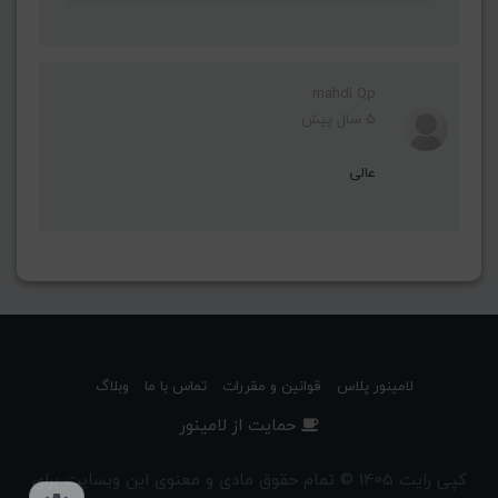
mahdi Qp
5 سال پیش
عالی
لامینور پلاس
قوانین و مقررات
تماس با ما
وبلاگ
حمایت از لامینور
کپی رایت 1405 © تمام حقوق مادی و معنوی این وبسایت برای