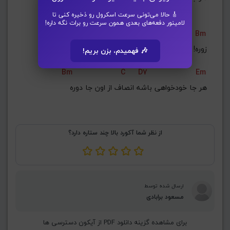
🎸 حالا می‌تونی سرعت اسکرول رو ذخیره کنی تا
لامینور دفعه‌های بعدی همون سرعت رو برات نگه داره!
C
Bm
C
Bm
زوره! عشق تو زوره  احساس همیشه کوره
🎶 فهمیدم، بزن بریم!
Bm
C
D7
Em
هر جا خودخواهی باشه انصاف از اون جا دوره
از نظر شما آکورد بالا چند ستاره دارد؟
ارسال شده توسط
مسعود برابادی
برای مشاهده گزینه دانلود PDF از آیکون دسترسی ها