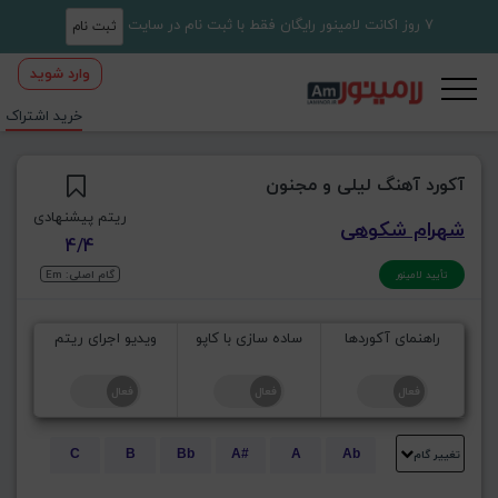
7 روز اکانت لامینور رایگان فقط با ثبت نام در سایت
ثبت نام
وارد شوید
خرید اشتراک
آکورد آهنگ لیلی و مجنون
ریتم پیشنهادی
شهرام شکوهی
4/4
گام اصلی: Em
تأیید لامینور
راهنمای آکوردها
ساده سازی با کاپو
ویدیو اجرای ریتم
تغییر گام
C
B
Bb
A#
A
Ab
E
Eb
D#
D
Db
C#