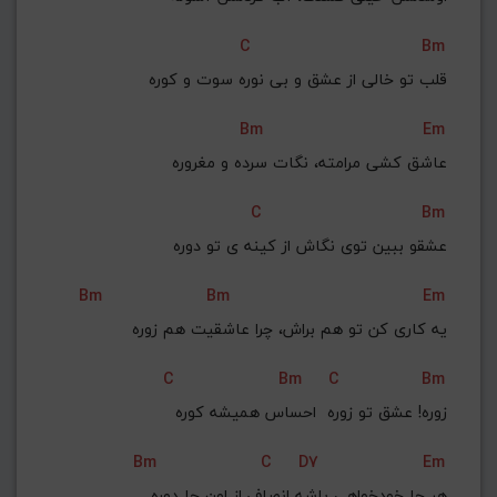
C
Bm
قلب تو خالی از عشق و بی نوره سوت و کوره
Bm
Em
عاشق کشی مرامته، نگات سرده و مغروره
C
Bm
عشقو ببین توی نگاش از کینه ی تو دوره
Bm
Bm
Em
یه کاری کن تو هم براش، چرا عاشقیت هم زوره
C
Bm
C
Bm
زوره! عشق تو زوره  احساس همیشه کوره
Bm
C
D7
Em
هر جا خودخواهی باشه انصاف از اون جا دوره