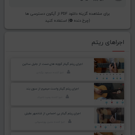
برای مشاهده گزینه دانلود PDF از آیکون دسترسی ها
(چرخ دنده
) استفاده کنید
اجراهای ریتم
اجرای ریتم گیتار کوچه های مست از جلیل سائین
اجرا کننده: مسعود برآبادی
اجرای ریتم گیتار واست میمیرم از سون بند
اجرا کننده: وحید تاجیک
اجرای ریتم گیتار بی احساس از شادمهر عقیلی
اجرا کننده: متین پورخسروانی