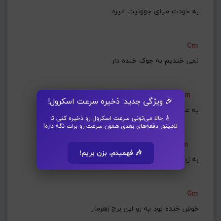
به خودت میای جوونیت میره
Cm
نمی خندیم به جوک خنده دار
Gm
🎉 ویژگی جدید: ذخیره سرعت اسکرول!
یه عید جمع شیم مگه دور هم یه بار
🎸 حالا می‌تونی سرعت اسکرول رو ذخیره کنی تا
لامینور دفعه‌های بعدی همون سرعت رو برات نگه داره!
Cm
🎶 فهمیدم، بزن بریم!
به زبون یه غم دارم تو دلم هزار
Gm
خوش خنده بود یه رو این برج زهرمار