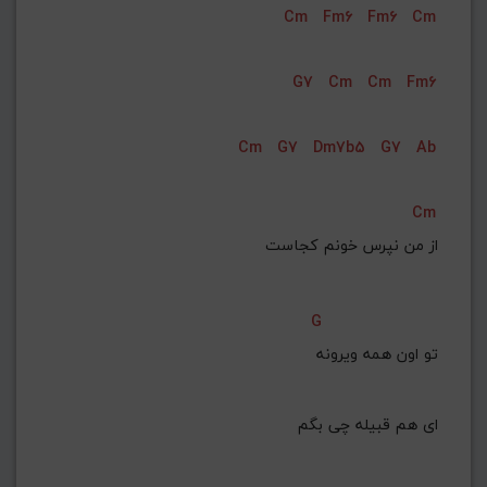
Cm
Fm6
Fm6
Cm
G#
G
Gb
F#
F
ذخیره گام
G7
Cm
Cm
Fm6
Cm
G7
Dm7b5
G7
Ab
Cm
از من نپرس خونم کجاست
G
تو اون همه ویرونه
ای هم قبیله چی بگم