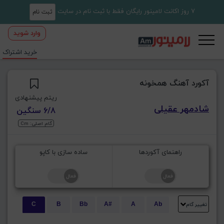
7 روز اکانت لامینور رایگان فقط با ثبت نام در سایت
ثبت نام
وارد شوید
خرید اشتراک
آکورد آهنگ همخونه
ریتم پیشنهادی
شادمهر عقیلی
6/8 سنگین
گام اصلی: Cm
راهنمای آکوردها
ساده سازی با کاپو
تغییر گام
C
B
Bb
A#
A
Ab
E
Eb
D#
D
Db
C#