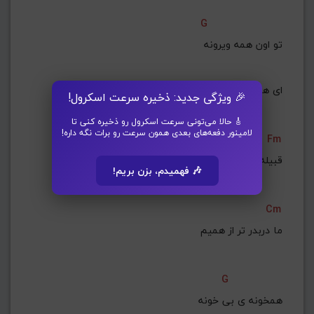
G
تو اون همه ویرونه
ای هم قبیله چی بگم
🎉 ویژگی جدید: ذخیره سرعت اسکرول!
🎸 حالا می‌تونی سرعت اسکرول رو ذخیره کنی تا
لامینور دفعه‌های بعدی همون سرعت رو برات نگه داره!
Cm
G
Fm
قبیله سرگردونه
🎶 فهمیدم، بزن بریم!
Cm
ما دربدر تر از همیم
G
همخونه ی بی خونه