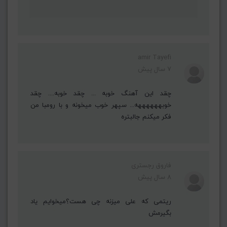
amir Tayefi
7 سال پیش
چقد این آهنگ خوبه ... چقد خوبه.... چقد
خوبههههههه... سپهر خوب میخونه و با رومبا من
فکر میکنم جالبتره
فاروق رجستری
8 سال پیش
ریتمی که علی میزنه چی هست؟میخوایم یاد
بگیرمش