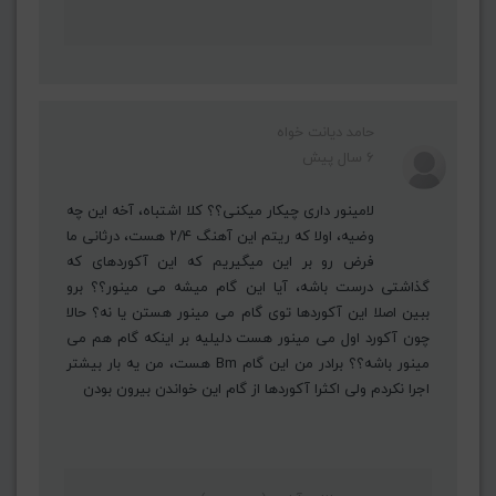
حامد دیانت خواه
6 سال پیش
لامینور داری چیکار میکنی؟؟ کلا اشتباه، آخه این چه
وضیه، اولا که ریتم این آهنگ ۲/۴ هست، درثانی ما
فرض رو بر این میگیریم که این آکوردهای که
گذاشتی درست باشه، آیا این گام میشه می مینور؟؟ برو
ببین اصلا این آکوردها توی گام می مینور هستن یا نه؟ حالا
چون آکورد اول می مینور هست دلیلیه بر اینکه گام هم می
مینور باشه؟؟ برادر من این گام Bm هست، من یه بار بیشتر
اجرا نکردم ولی اکثرا آکوردها از گام این خواندن بیرون بودن