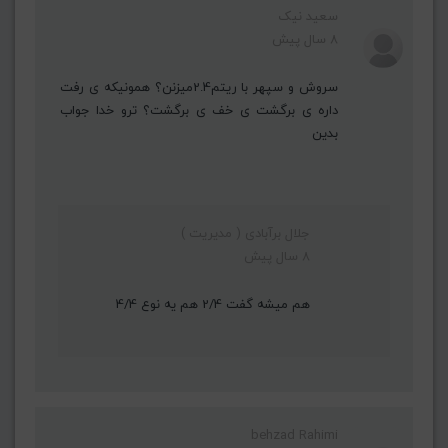
سعید نیک
8 سال پیش
سروش و سپهر با ریتم2.4میزنن؟ همونیکه ی رفت
داره ی برگشت ی خف ی برگشت؟ ترو خدا جواب
بدین
جلال برآبادی ( مدیریت )
8 سال پیش
هم میشه گفت 2/4 هم یه نوع 4/4
behzad Rahimi