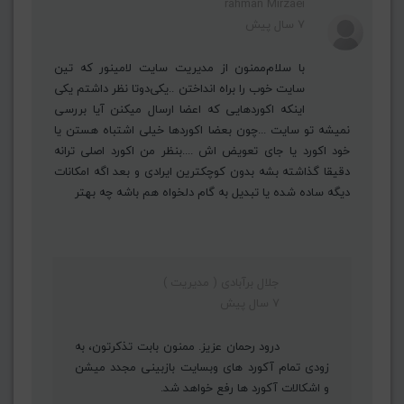
rahman Mirzaei
7 سال پیش
با سلام‌ممنون از مدیریت سایت لامینور که تین
سایت خوب را براه انداختن ..یکی‌دوتا نظر داشتم یکی
اینکه اکوردهایی که اعضا ارسال میکنن آیا بررسی
نمیشه تو سایت ...چون بعضا اکوردها خیلی اشتباه هستن یا
خود اکورد یا جای تعویض اش ....بنظر من اکورد اصلی ترانه
دقیقا گذاشته بشه بدون کوچکترین ایرادی و بعد اگه امکانات
دیگه ساده شده یا تبدیل به گام دلخواه هم باشه چه بهتر
جلال برآبادی ( مدیریت )
7 سال پیش
درود رحمان عزیز. ممنون بابت تذکرتون، به
زودی تمام آکورد های وبسایت بازبینی مجدد میشن
و اشکالات آکورد ها رفع خواهد شد.