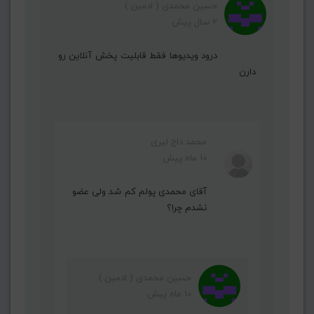
حسین محمدی ( ادمین )
2 سال پیش
درود ویدیوها فقط قابلیت پخش آنلاین رو
دارن
محمد داج لیری
10 ماه پیش
آقای محمدی پولم کم شد ولی عضو
نشدم چرا؟
حسین محمدی ( ادمین )
10 ماه پیش