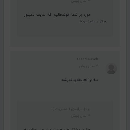
4 سال پیش
دورد بر شما خوشحالیم که سایت لامینور
براتون مفید بوده
saeed Kaveh
4 سال پیش
سلام pdf دانلود نمیشه
جلال برآبادی ( مدیریت )
4 سال پیش
سلام مشکل چی هست - در حال حاضر به