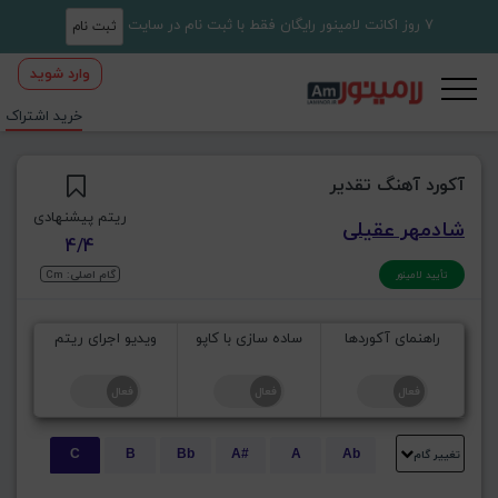
7 روز اکانت لامینور رایگان فقط با ثبت نام در سایت
ثبت نام
وارد شوید
خرید اشتراک
آکورد آهنگ تقدیر
ریتم پیشنهادی
شادمهر عقیلی
4/4
گام اصلی: Cm
تأیید لامینور
راهنمای آکوردها
ساده سازی با کاپو
ویدیو اجرای ریتم
تغییر گام
C
B
Bb
A#
A
Ab
E
Eb
D#
D
Db
C#