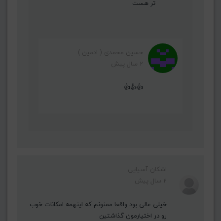
تر هست
حسین محمدی ( ادمین )
2 سال پیش
👍👍👍
اشکان آسیایی
2 سال پیش
خیلی عالی بود واقعا ممنونم که اینهمه امکانات خوب
رو در اختیارمون گذاشتین