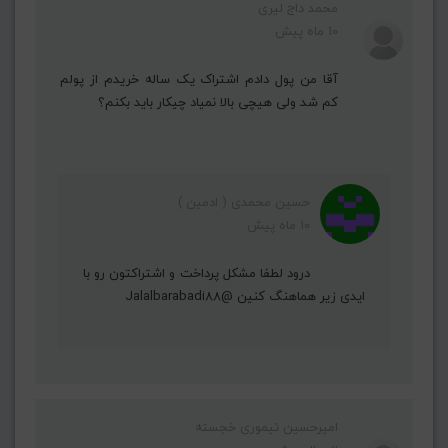
محمد داج لیری
10 ماه پیش
آقا من پول دادم اشتراک یک ساله خریدم از پولم
کم شد ولی هیچی بالا نمیاد چیکار باید بکنم؟
حسین محمدی ( ادمین )
10 ماه پیش
درود لطفا مشکل پرداخت و اشتراکتون رو با
ایدی زیر هماهنگ کنین @Jalalbarabadi88
امیرحسین تیموری خجسته