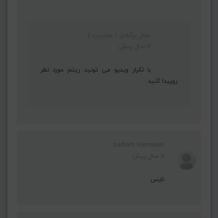
جلال برآبادی ( مدیریت )
7 سال پیش
با تکرار ویدیو می تونید ریتم مورد نظر
روپیدا کنید
parham Ramezani
8 سال پیش
نایس