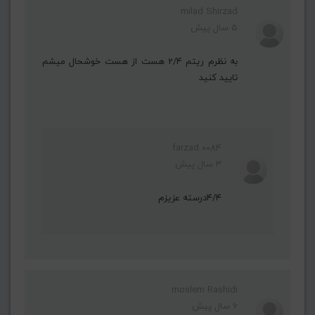
milad Shirzad
5 سال پیش
به نظرم ریتم 2/4 هست از هست خوشحال میشم
تایید کنید
farzad 0084
3 سال پیش
۴/۴درسته عزیزم
moslem Rashidi
6 سال پیش