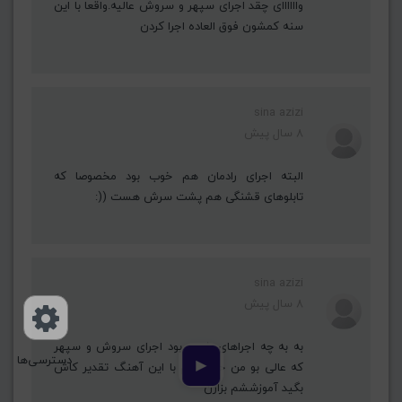
واااااای چقد اجرای سپهر و سروش عالیه.واقعا با این
سنه کمشون فوق العاده اجرا کردن
sina azizi
8 سال پیش
البته اجرای رادمان هم خوب بود مخصوصا که
تابلوهای قشنگی هم پشت سرش هست ((:
sina azizi
8 سال پیش
به به چه اجراهای خوبی بود اجرای سروش و سپهر
دسترسی‌ها
▶
که عالی بو من حال کردم با این آهنگ تقدیر کاش
بگید آموزششم بزارن