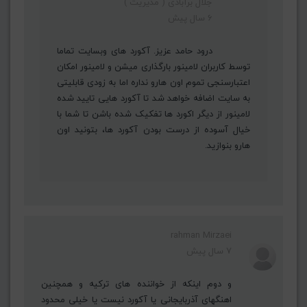
جلال برآبادی ( مدیریت )
6 سال پیش
درود حامد عزیز. آکورد های وبسایت تماما
توسط کاربران لامینور بارگذاری میشن و لامینور امکان
اعتبارسنجی تموم اون هارو نداره اما به زودی قابلیتی
به سایت اضافه خواهد شد تا آکورد هایی تایید شده
لامینور از دیگر اکورد ها تفکیک شده باشن تا شما با
خیال آسوده از درست بودن آکورد ها، بتونید اون
هارو بنوازید.
rahman Mirzaei
7 سال پیش
و دوم اینکه از خواننده های ترکیه و همچنین
اهنگهای آذربایجانی یا آکورد نیست یا خیلی محدود