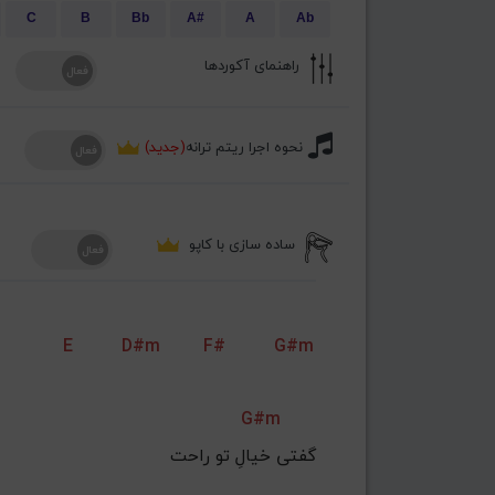
C
B
Bb
A#
A
Ab
راهنمای آکوردها
نحوه اجرا ریتم ترانه
(جدید)
ساده سازی با کاپو
E
D#m
F#
G#m
G#m
گفتی خیالِ تو راحت