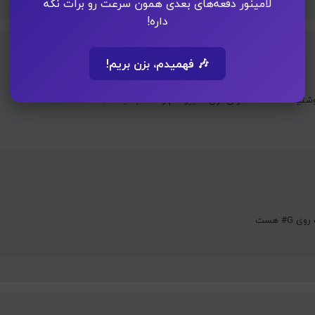
لامینور دفعه‌های بعدی همون سرعت رو برات نگه
داره!
🎶 فهمیدم، بزن بریم!
نتخاب نیست؟
G# هست