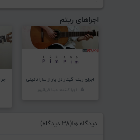
اجراهای ریتم
اجرای ریتم گیتار دل یار از سارا نائینی
اجرا
اجرا کننده: مینا قربانپور
دیدگاه ها(38 دیدگاه)