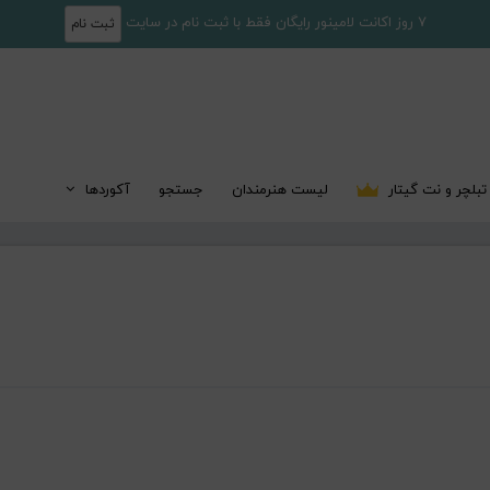
7 روز اکانت لامینور رایگان فقط با ثبت نام در سایت
ثبت نام
تبلچر و نت گیتار
لیست هنرمندان
جستجو
آکوردها