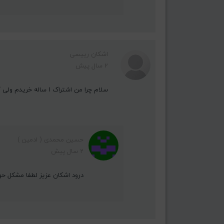
اشکان رییسی
2 سال پیش
سلام چرا من اشتراک 1 ساله خریدم ولی کار نمیکنه میزنه ندارید 😠😠😠
حسین محمدی ( ادمین )
2 سال پیش
درود اشکان عزیز لطفا مشکل حودتون ر