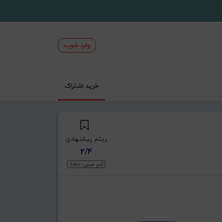
وارد شوید
خرید اشتراک
ریتم پیشنهادی
2/4
گام اصلی: G#m