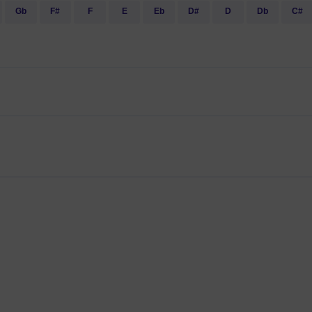
Gb
F#
F
E
Eb
D#
D
Db
C#