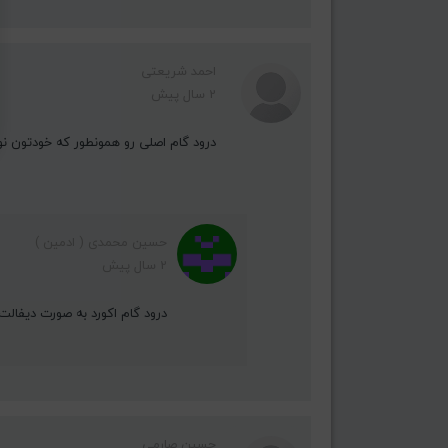
احمد شريعتى
2 سال پیش
درود گام اصلی رو همونطور که خودتون نوشتید G#m هست ولی توی تغییر گام و ا
حسین محمدی ( ادمین )
2 سال پیش
درود گام اکورد به صورت دیفالت روی 
حسین صارمی