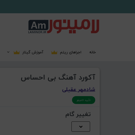
خانه
اجراهای ریتم
آموزش گیتار
آکورد آهنگ بی احساس
شادمهر عقیلی
تأیید لامینور
تغییر گام