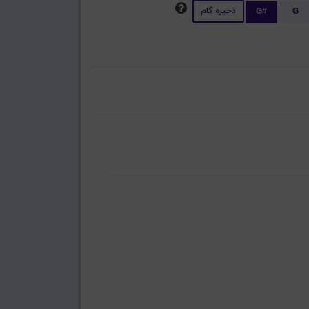
ذخیره گام
G#
G