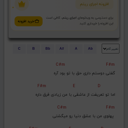
افزونه اجرای ریتم
برای دسترسی به ویدئوهای
اجرای ریتم
، کافی است
خرید افزونه
این افزونه را خریداری کنید.
تغییر گام
C
B
Bb
A#
A
Ab
E
Eb
D#
D
Db
C#
C#m
F#m
G#
G
Gb
F#
F
گفتی دوستم داری حق با تو بود آره
ذخیره گام
F#m
E
D
اما تو تعریفت از عاشقی با من زیادی فرق داره
C#m
F#m
پهلوی من با عشق دنیا رو میگشتی 