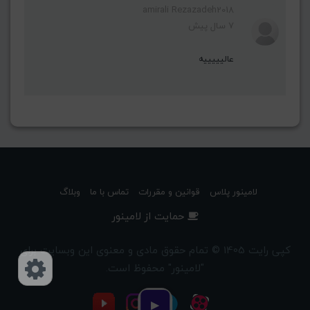
amirali Rezazadeh2018
7 سال پیش
عالیییییه
لامینور پلاس
قوانین و مقررات
تماس با ما
وبلاگ
حمایت از لامینور
کپی رایت 1405 © تمام حقوق مادی و معنوی این وبسایت برای
"لامینور" محفوظ است.
دسترسی‌ها
▶