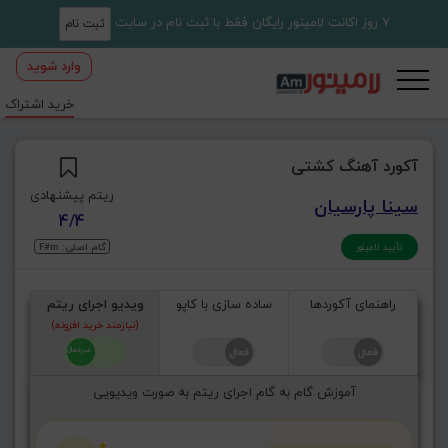
7 روز اکانت لامینور رایگان فقط با ثبت نام در سایت
ثبت نام
وارد شوید
خرید اشتراک
آکورد آهنگ کشتی
ریتم پیشنهادی
سینا پارسیان
4/4
گام اصلی: F#m
تأیید لامینور
راهنمای آکوردها
ساده سازی با کاپو
ویدیو اجرای ریتم
(نیازمند خرید افزونه)
آموزش گام به گام اجرای ریتم به صورت ویدیویی