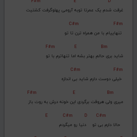
F#m
E
D
غرقت شدم یک عمرتا توبه آرومی پهلوگرفت کشتیت
C#m
F#m
تنهاییام با من همراه ترن تا تو 
F#m
E
Bm
شاید بری حالم بهتر بشه اما تنهاترم با تو
C#m
F#m
خیلی دوست دارم شاید بی اندازه 
F#m
E
Bm
میری ولی هروقت برگردی این خونه درش به روت باز
E
C#m
D
C#m
حالا دارم بی تو    دنیا رو میگردم  