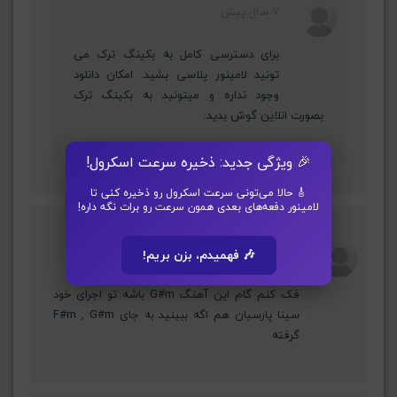
7 سال پیش
برای دسترسی کامل به بکینگ ترک می
تونید لامینور پلاسی بشید. امکان دانلود
وجود نداره و میتونید به بکینگ ترک
بصورت انلاین گوش بدید.
🎉 ویژگی جدید: ذخیره سرعت اسکرول!
🎸 حالا می‌تونی سرعت اسکرول رو ذخیره کنی تا
لامینور دفعه‌های بعدی همون سرعت رو برات نگه داره!
mehdi Aghamohammadi
7 سال پیش
🎶 فهمیدم، بزن بریم!
فک کنم گام این آهنگ G#m باشه تو اجرای خود
سینا پارسیان هم اگه ببینید به جای F#m , G#m
گرفته