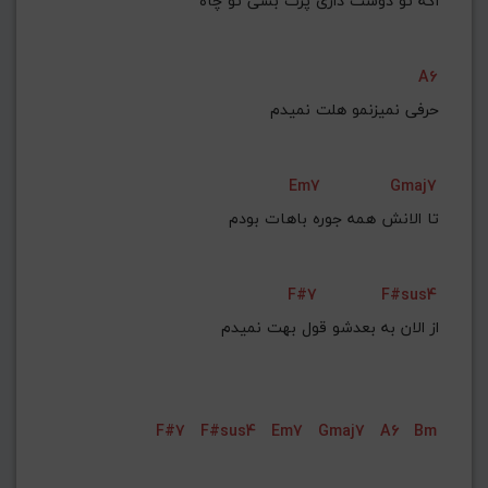
    اﮔﻪ ﺗﻮ دوﺳﺖ داری ﭘﺮت ﺑﺸﻰ ﺗﻮ ﭼﺎه
A6
 ﺣﺮﻓﻰ ﻧﻤﻴﺰﻧﻤﻮ ﻫﻠﺖ ﻧﻤﻴﺪم
Em7
Gmaj7
    ﺗﺎ اﻟﺎﻧﺶ ﻫﻤﻪ ﺟﻮره ﺑﺎﻫﺎت ﺑﻮدم
F#7
F#sus4
 از اﻟﺎن ﺑﻪ ﺑﻌﺪﺷﻮ ﻗﻮل ﺑﻬﺖ ﻧﻤﻴﺪم
F#7
F#sus4
Em7
Gmaj7
A6
Bm