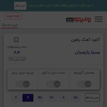
7 روز اکانت لامینور رایگان فقط با ثبت نام در سایت
ثبت نام
وارد شوید
خرید اشتراک
آکورد آهنگ راهزن
ریتم پیشنهادی
سینا پارسیان
4/4
گام اصلی: Bm
راهنمای آکوردها
ساده سازی با کاپو
ویدیو اجرای ریتم
تغییر گام
C
B
Bb
A#
A
Ab
E
Eb
D#
D
Db
C#