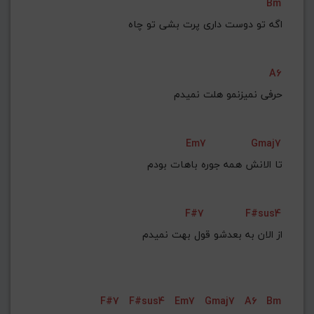
Bm
    اﮔﻪ ﺗﻮ دوﺳﺖ داری ﭘﺮت ﺑﺸﻰ ﺗﻮ ﭼﺎه
A6
 ﺣﺮﻓﻰ ﻧﻤﻴﺰﻧﻤﻮ ﻫﻠﺖ ﻧﻤﻴﺪم
Em7
Gmaj7
    ﺗﺎ اﻟﺎﻧﺶ ﻫﻤﻪ ﺟﻮره ﺑﺎﻫﺎت ﺑﻮدم
F#7
F#sus4
 از اﻟﺎن ﺑﻪ ﺑﻌﺪﺷﻮ ﻗﻮل ﺑﻬﺖ ﻧﻤﻴﺪم
F#7
F#sus4
Em7
Gmaj7
A6
Bm