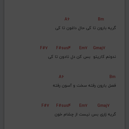
A6
Bm
    ﮔﺮﻳﻪ ﺑﺎرون ﺗﺎ ﻛﻰ ﺣﺎل داﻏﻮن ﺗﺎ ﻛﻰ
F#7
F#sus4
Em7
Gmaj7
    ﻧﺪوﻧﻢ ﻛﺎرﻳﺘﻮ  ﺑﺲ ﻛﻦ دل ﻧﺎدون ﺗﺎ ﻛﻰ
A6
Bm
    ﻓﺼﻞ ﺑﺎرون رﻓﺘﻪ ﺳﺨﺖ و آﺳﻮن رﻓﺘﻪ
F#7
F#sus4
Em7
Gmaj7
    ﮔﺮﻳﻪ زاری ﺑﺲ ﻧﻴﺴﺖ از ﭼﺸﺎم ﺧﻮن