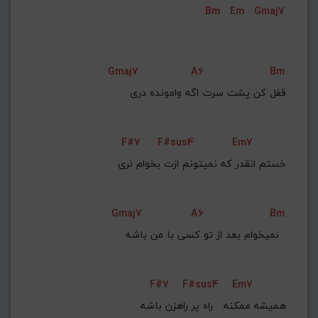
Bm
Em
Gmaj7
G#
G
Gb
F#
F
ذخیره گام
Gmaj7
A6
Bm
    ﻗﻔﻞ ﻛﻦ ﭘﺸﺖ ﺳﺮت اﮔﻪ واﻣﻮﻧﺪه دری
F#7
F#sus4
Em7
    ﺧﺴﺘﻢ اﻧﻘﺪر ﻛﻪ ﻧﻤﻴﺘﻮﻧﻢ ازت ﺑﺨﻮام ﻧﺮی
Gmaj7
A6
Bm
    ﻧﻤﻴﺨﻮام ﺑﻌﺪ از ﺗﻮ ﻛﺴﻰ ﺑﺎ ﻣﻦ ﺑﺎﺷﻪ  
F#7
F#sus4
Em7
    ﻫﻤﻴﺸﻪ ﻣﻤﻜﻨﻪ   راه ﭘﺮ راﻫﺰن ﺑﺎﺷﻪ