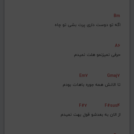
Bm
    اﮔﻪ ﺗﻮ دوﺳﺖ داری ﭘﺮت ﺑﺸﻰ ﺗﻮ ﭼﺎه
A6
 ﺣﺮﻓﻰ ﻧﻤﻴﺰﻧﻤﻮ ﻫﻠﺖ ﻧﻤﻴﺪم
Em7
Gmaj7
    ﺗﺎ اﻟﺎﻧﺶ ﻫﻤﻪ ﺟﻮره ﺑﺎﻫﺎت ﺑﻮدم
F#7
F#sus4
 از اﻟﺎن ﺑﻪ ﺑﻌﺪﺷﻮ ﻗﻮل ﺑﻬﺖ ﻧﻤﻴﺪم