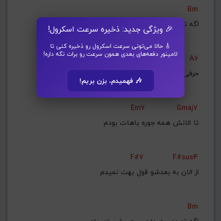
Bm
    اﮔﻪ ﺗﻮ دوﺳﺖ داری ﭘﺮت ﺑﺸﻰ ﺗﻮ ﭼﺎه
🎉 ویژگی جدید: ذخیره سرعت اسکرول!
🎸 حالا می‌تونی سرعت اسکرول رو ذخیره کنی تا
لامینور دفعه‌های بعدی همون سرعت رو برات نگه داره!
A6
 ﺣﺮﻓﻰ ﻧﻤﻴﺰﻧﻤﻮ ﻫﻠﺖ ﻧﻤﻴﺪم
🎶 فهمیدم، بزن بریم!
Em7
Gmaj7
    ﺗﺎ اﻟﺎﻧﺶ ﻫﻤﻪ ﺟﻮره ﺑﺎﻫﺎت ﺑﻮدم
F#7
F#sus4
 از اﻟﺎن ﺑﻪ ﺑﻌﺪﺷﻮ ﻗﻮل ﺑﻬﺖ ﻧﻤﻴﺪم
Bm