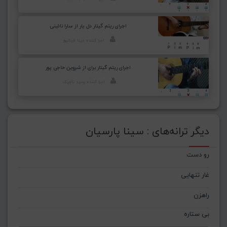
اجرای ریتم گیتار دل یار از سارا نائینی
اجرا کننده: مینا قربانپور
اجرای ریتم گیتار برای از شروین حاجی پور
اجرا کننده: وحید تاجیک
دیگر ترانه‌های : سینا پارسیان
رو دست
غار تنهایی
راهزن
بی ستاره