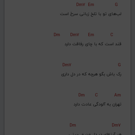
Dm7
Em
G
G#
G
Gb
F#
F
لب‌های تو با تلخ زبانی سرخ است
ذخیره گام
Dm
Dm7
Em
C
قند است که با چای رفاقت دارد
Dm7
G
رک باش بگو هرچه که در دل داری
Dm
C
Am
تهران به آلودگی عادت دارد
Dm
Dm7
هر آینه‌ای در دل من می‌بینی