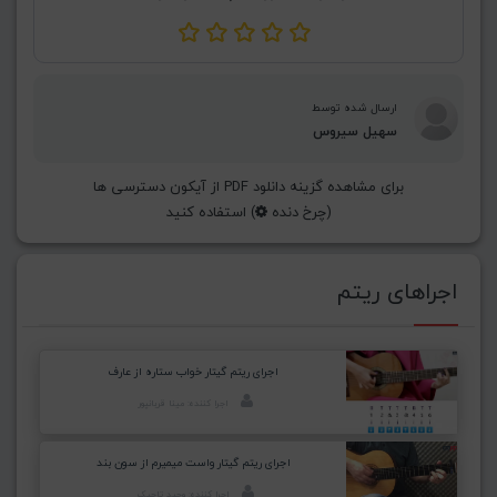
ارسال شده توسط
سهیل سیروس
برای مشاهده گزینه دانلود PDF از آیکون دسترسی ها
(چرخ دنده
) استفاده کنید
اجراهای ریتم
اجرای ریتم گیتار خواب ستاره از عارف
اجرا کننده: مینا قربانپور
اجرای ریتم گیتار واست میمیرم از سون بند
اجرا کننده: وحید تاجیک