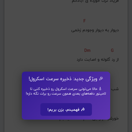
فریاد ترک خورده ی آبادانم
F
دیوار به دیوار وجودم زخمی
Dm
G
از رد گلوله و اصابت دارد
🎉 ویژگی جدید: ذخیره سرعت اسکرول!
C
Dm7
Dm
شب باش، مرا سرد در آغوش بگیر
🎸 حالا می‌تونی سرعت اسکرول رو ذخیره کنی تا
لامینور دفعه‌های بعدی همون سرعت رو برات نگه داره!
Bb
Am
🎶 فهمیدم، بزن بریم!
خورشیدم و بی نظم، فقط میتابم