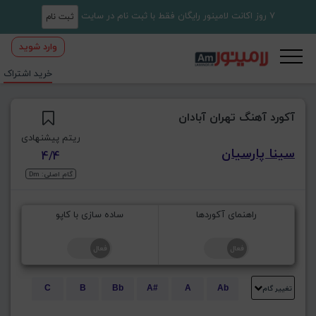
7 روز اکانت لامینور رایگان فقط با ثبت نام در سایت
ثبت نام
وارد شوید
خرید اشتراک
آکورد آهنگ تهران آبادان
ریتم پیشنهادی
سینا پارسیان
4/4
گام اصلی: Dm
راهنمای آکوردها
ساده سازی با کاپو
تغییر گام
C
B
Bb
A#
A
Ab
E
Eb
D#
D
Db
C#