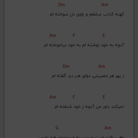
Dm
Am
G#
G
Gb
F#
F
كهنه كتاب عـشقم و راوی دل سوخته ام
ذخیره گام
Am
F
E
آنچه به خود نوشته ام به خود نياموخته ام
Dm
Am
ز بهر هر مصيبتی دوای هـر درد گفته ام
Am
F
E
نمیكند باور من آنچه ز خود شنفته ام
G
Am
راهی رفتن است و بس به جستجوی هم نفس