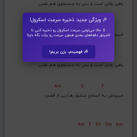
راهی رفتن است و بس به جستجوی هم نفس
🎉 ویژگی جدید: ذخیره سرعت اسکرول!
Am
G
F
🎸 حالا می‌تونی سرعت اسکرول رو ذخیره کنی تا
ميبردش بـه آسمان عـشـق رهـايـی از قفس
لامینور دفعه‌های بعدی همون سرعت رو برات نگه داره!
🎶 فهمیدم، بزن بریم!
G
Am
راهی رفتن است و بس به جستجوی هم نفس
Am
G
F
ميبردش بـه آسمان عـشـق رهـايـی از قفس
Am
F
E7
Dm
Am