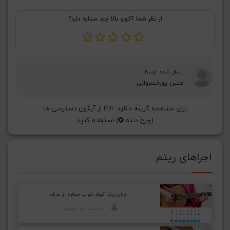
از نظر شما آکورد بالا چند ستاره دارد؟
ارسال شده توسط
متین پورخسروانی
برای مشاهده گزینه دانلود PDF از آیکون دسترسی ها
(چرخ دنده
) استفاده کنید
اجراهای ریتم
اجرای ریتم گیتار خواب ستاره از عارف
اجرا کننده: مینا قربانپور