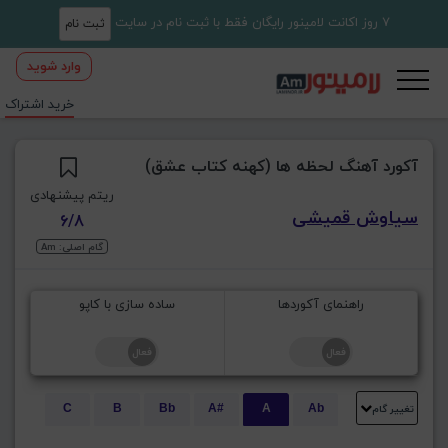
7 روز اکانت لامینور رایگان فقط با ثبت نام در سایت
ثبت نام
وارد شوید
خرید اشتراک
آکورد آهنگ لحظه ها (کهنه کتاب عشق)
ریتم پیشنهادی
سیاوش قمیشی
6/8
گام اصلی: Am
راهنمای آکوردها
ساده سازی با کاپو
تغییر گام
C
B
Bb
A#
A
Ab
E
Eb
D#
D
Db
C#