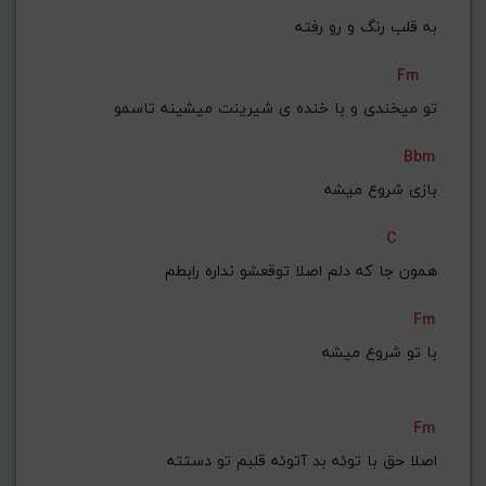
به قلب رنگ و رو رفته
Fm
تو میخندی و با خنده ی شیرینت میشینه تاسمو
Bbm
بازی شروع میشه
C
همون جا که دلم اصلا توقعشو نداره رابطم
Fm
با تو شروع میشه
Fm
اصلا حق با توئه بد آتوئه قلبم تو دستته