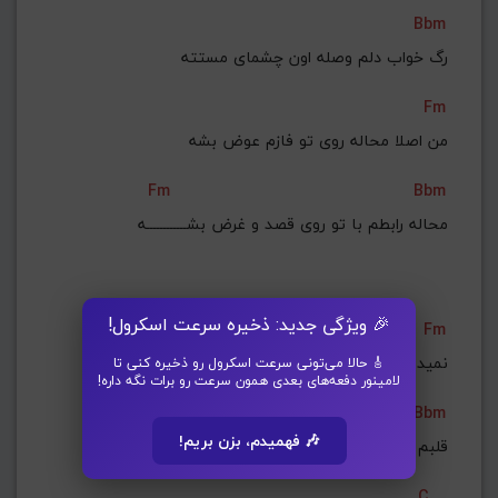
Bbm
رگ خواب دلم وصله اون چشمای مستته
Fm
من اصلا محاله روی تو فازم عوض بشه
Fm
Bbm
محاله رابطم با تو روی قصد و غرض بشــــــــــــه
🎉 ویژگی جدید: ذخیره سرعت اسکرول!
Fm
نمیدونی که با تزریق چشمای تو چه حسی تو
🎸 حالا می‌تونی سرعت اسکرول رو ذخیره کنی تا
لامینور دفعه‌های بعدی همون سرعت رو برات نگه داره!
Bbm
🎶 فهمیدم، بزن بریم!
قلبم فرو رفته
C