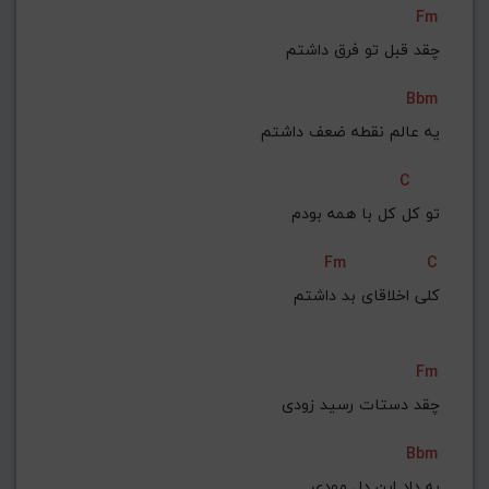
Fm
G#
G
Gb
F#
F
چقد قبل تو فرق داشتم
ذخیره گام
Bbm
یه عالم نقطه ضعف داشتم
C
تو کل کل با همه بودم
Fm
C
کلى اخلاقاى بد داشتم
Fm
چقد دستات رسید زودى
Bbm
به داد این دل مودى