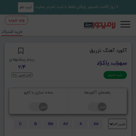
7 روز اکانت لامینور رایگان فقط با ثبت نام در سایت
ثبت نام
وارد شوید
خرید اشتراک
آکورد آهنگ تزریق
ریتم پیشنهادی
سهراب پاکزاد
2/4
گام اصلی: Fm
تأیید لامینور
راهنمای آکوردها
ساده سازی با کاپو
تغییر گام
C
B
Bb
A#
A
Ab
E
Eb
D#
D
Db
C#