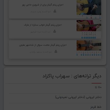
اجرای ریتم گیتار برای از شروین حاجی پور
اجرا کننده: وحید تاجیک
اجرای ریتم گیتار خواب ستاره از عارف
اجرا کننده: مینا قربانپور
اجرای ریتم گیتار علامت سوال از شادمهر عقیلی
اجرا کننده: مسعود برآبادی
دیگر ترانه‌های : سهراب پاکزاد
110 تا
دختر ایرونی (دختر ایرونی نمیدونی)
خط قرمز