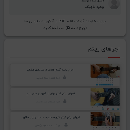
ارسال شده توسط
وحید تاجیک
برای مشاهده گزینه دانلود PDF از آیکون دسترسی ها
(چرخ دنده
) استفاده کنید
اجراهای ریتم
اجرای ریتم گیتار عادت از شادمهر عقیلی
اجرا کننده: مینا قربانپور
اجرای ریتم گیتار برای از شروین حاجی پور
اجرا کننده: وحید تاجیک
اجرای ریتم گیتار کوچه های مست از جلیل سائین
اجرا کننده: مسعود برآبادی