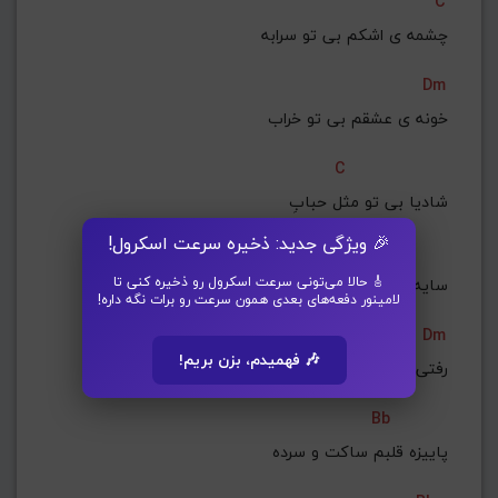
C
چشمه ی اشکم بی تو سرابه
Dm
خونه ی عشقم بی تو خراب
C
شادیا بی تو مثل حبابِ
🎉 ویژگی جدید: ذخیره سرعت اسکرول!
Am
🎸 حالا می‌تونی سرعت اسکرول رو ذخیره کنی تا
سایه آهِ نقش بر آب
لامینور دفعه‌های بعدی همون سرعت رو برات نگه داره!
Dm
🎶 فهمیدم، بزن بریم!
رفتی و بی تو دلم پره درده
Bb
پاییزه قلبم ساکت و سرده