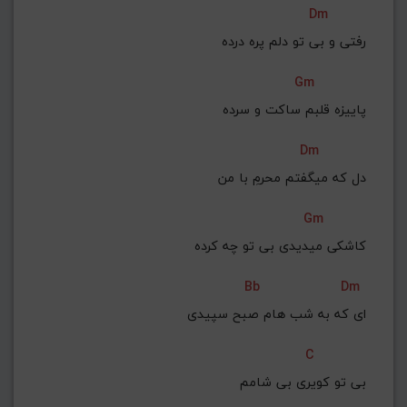
Dm
G#
G
Gb
F#
F
رفتی و بی تو دلم پره درده
ذخیره گام
Gm
پاییزه قلبم ساکت و سرده
Dm
دل که میگفتم محرمِ با من
Gm
کاشکی میدیدی بی تو چه کرده
Bb
Dm
ای که به شب هام صبح سپیدی
C
بی تو کویری بی شامم