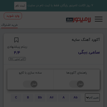
7 روز اکانت لامینور رایگان فقط با ثبت نام در سایت
ثبت نام
وارد شوید
خرید اشتراک
آکورد آهنگ سایه
ریتم پیشنهادی
سامی بیگی
4/4
گام اصلی: Dm
راهنمای آکوردها
ساده سازی با کاپو
تغییر گام
C
B
Bb
A#
A
Ab
E
Eb
D#
D
Db
C#