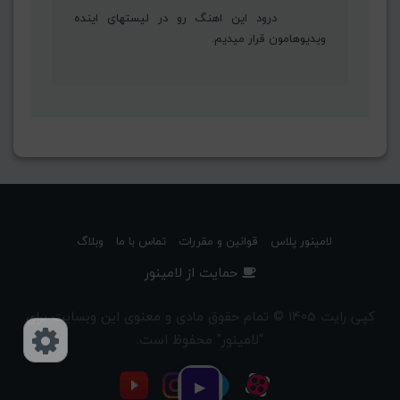
درود این اهنگ رو در لیستهای اینده
ویدیوهامون قرار میدیم.
لامینور پلاس
قوانین و مقررات
تماس با ما
وبلاگ
حمایت از لامینور
کپی رایت 1405 © تمام حقوق مادی و معنوی این وبسایت برای
"لامینور" محفوظ است.
دسترسی‌ها
▶