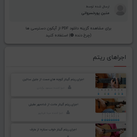
ارسال شده توسط
متین پورخسروانی
برای مشاهده گزینه دانلود PDF از آیکون دسترسی ها
(چرخ دنده
) استفاده کنید
اجراهای ریتم
اجرای ریتم گیتار کوچه های مست از جلیل سائین
اجرا کننده: مسعود برآبادی
اجرای ریتم گیتار عادت از شادمهر عقیلی
اجرا کننده: مینا قربانپور
اجرای ریتم گیتار خواب ستاره از عارف