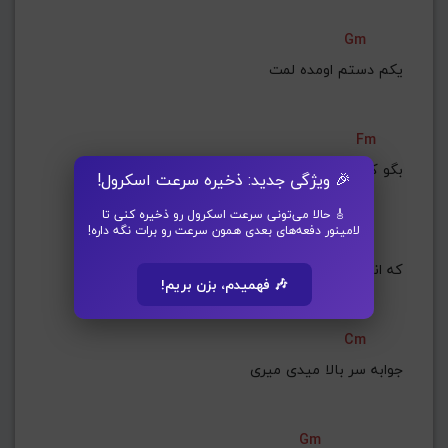
Gm
یکم دستم اومده لمت
Fm
بگو کی بوده معلمت
🎉 ویژگی جدید: ذخیره سرعت اسکرول!
🎸 حالا می‌تونی سرعت اسکرول رو ذخیره کنی تا
لامینور دفعه‌های بعدی همون سرعت رو برات نگه داره!
Gm
که انقده خوبی تو بلدی چمه
🎶 فهمیدم، بزن بریم!
Cm
جوابه سر بالا میدی میری
Gm