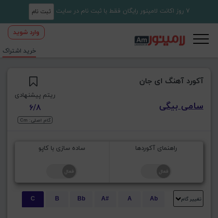
7 روز اکانت لامینور رایگان فقط با ثبت نام در سایت
ثبت نام
وارد شوید
خرید اشتراک
آکورد آهنگ ای جان
ریتم پیشنهادی
سامی بیگی
6/8
گام اصلی: Cm
راهنمای آکوردها
ساده سازی با کاپو
تغییر گام
C
B
Bb
A#
A
Ab
E
Eb
D#
D
Db
C#