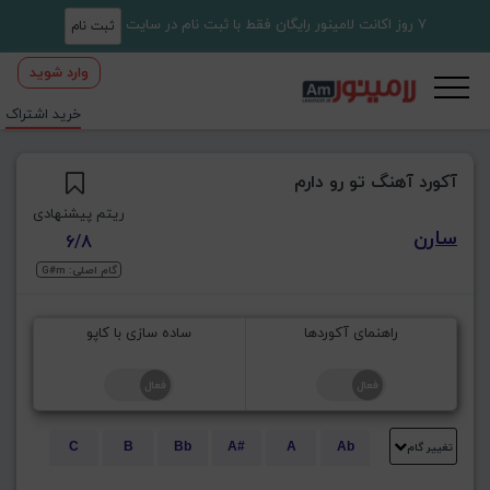
7 روز اکانت لامینور رایگان فقط با ثبت نام در سایت
ثبت نام
وارد شوید
خرید اشتراک
آکورد آهنگ تو رو دارم
ریتم پیشنهادی
سارن
6/8
گام اصلی: G#m
راهنمای آکوردها
ساده سازی با کاپو
تغییر گام
C
B
Bb
A#
A
Ab
E
Eb
D#
D
Db
C#