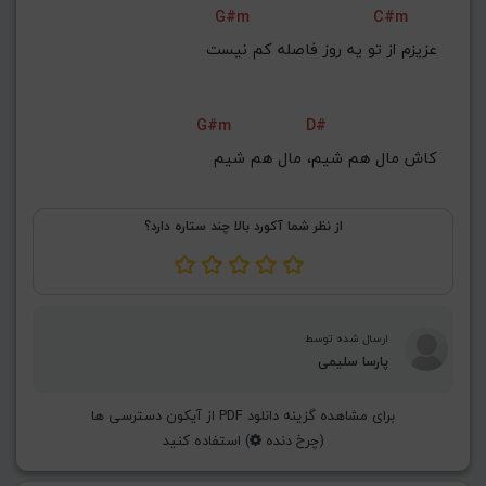
G#m
C#m
G#
G
Gb
F#
F
عزیزم از تو یه روز فاصله کم نیست
ذخیره گام
G#m
D#
کاش مال هم شیم، مال هم شیم
از نظر شما آکورد بالا چند ستاره دارد؟
ارسال شده توسط
پارسا سلیمی
برای مشاهده گزینه دانلود PDF از آیکون دسترسی ها
(چرخ دنده
) استفاده کنید