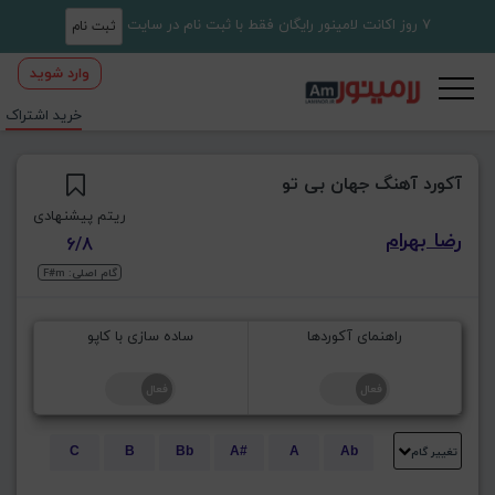
7 روز اکانت لامینور رایگان فقط با ثبت نام در سایت
ثبت نام
وارد شوید
خرید اشتراک
آکورد آهنگ جهان بی تو
ریتم پیشنهادی
رضا بهرام
6/8
گام اصلی: F#m
راهنمای آکوردها
ساده سازی با کاپو
تغییر گام
C
B
Bb
A#
A
Ab
E
Eb
D#
D
Db
C#