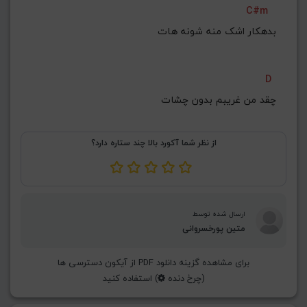
C#m
G#
G
Gb
F#
F
بدهکار اشک منه شونه‌ هات
ذخیره گام
D
چقد من غریبم بدون چشات
از نظر شما آکورد بالا چند ستاره دارد؟
ارسال شده توسط
متین پورخسروانی
برای مشاهده گزینه دانلود PDF از آیکون دسترسی ها
(چرخ دنده
) استفاده کنید