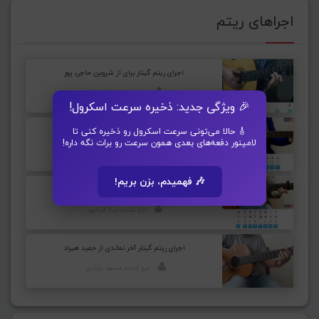
اجراهای ریتم
اجرای ریتم گیتار برای از شروین حاجی پور
اجرا کننده: وحید تاجیک
🎉 ویژگی جدید: ذخیره سرعت اسکرول!
🎸 حالا می‌تونی سرعت اسکرول رو ذخیره کنی تا
اجرای ریتم گیتار حس خوبیه از شادمهر عقیلی
لامینور دفعه‌های بعدی همون سرعت رو برات نگه داره!
اجرا کننده: مینا قربانپور
🎶 فهمیدم، بزن بریم!
اجرای ریتم گیتار عادت از شادمهر عقیلی
اجرا کننده: مینا قربانپور
اجرای ریتم گیتار آخر نماندی از حمید هیراد
اجرا کننده: مسعود برآبادی