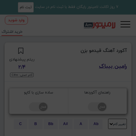
7 روز اکانت لامینور رایگان فقط با ثبت نام در سایت
ثبت نام
وارد شوید
خرید اشتراک
آکورد آهنگ قیدمو بزن
ریتم پیشنهادی
رامین بیباک
2/4
گام اصلی: C#m
راهنمای آکوردها
ساده سازی با کاپو
تغییر گام
C
B
Bb
A#
A
Ab
E
Eb
D#
D
Db
C#