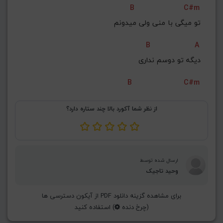
B
C#m
G#
G
Gb
F#
F
تو میگی با منی ولی میدونم
ذخیره گام
B
A
 دیگه تو دوسم نداری
B
C#m
از نظر شما آکورد بالا چند ستاره دارد؟
ارسال شده توسط
وحید تاجیک
برای مشاهده گزینه دانلود PDF از آیکون دسترسی ها
(چرخ دنده
) استفاده کنید