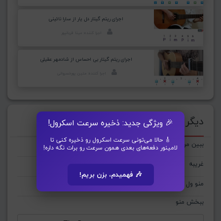
اجرای ریتم گیتار دل یار از سارا نائینی
اجرا کننده: مینا قربانپور
اجرای ریتم گیتار بی احساس از شادمهر عقیلی
اجرا کننده: متین پورخسروانی
دیگر ترانه‌های : The Don
🎉 ویژگی جدید: ذخیره سرعت اسکرول!
🎸 حالا می‌تونی سرعت اسکرول رو ذخیره کنی تا
ببین من عوض شدم
لامینور دفعه‌های بعدی همون سرعت رو برات نگه داره!
غریبه
🎶 فهمیدم، بزن بریم!
منو ول نکنیا
ببخش منو