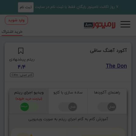
7 روز اکانت لامینور رایگان فقط با ثبت نام در سایت
ثبت نام
وارد شوید
خرید اشتراک
آکورد آهنگ ساقی
ریتم پیشنهادی
The Don
4/4
گام اصلی: C#m
راهنمای آکوردها
ساده سازی با کاپو
ویدیو اجرای ریتم
(نیازمند خرید افزونه)
آموزش گام به گام اجرای ریتم به صورت ویدیویی