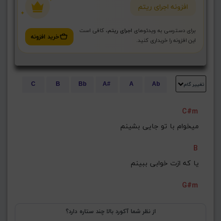
افزونه اجرای ریتم
برای دسترسی به ویدئوهای
اجرای ریتم
، کافی است
خرید افزونه
این افزونه را خریداری کنید.
تغییر گام
C
B
Bb
A#
A
Ab
E
Eb
D#
D
Db
C#
C#m
G#
G
Gb
F#
F
میخوام با تو جایی بشینم
ذخیره گام
B
یا که ازت خوابی ببینم
G#m
از نظر شما آکورد بالا چند ستاره دارد؟