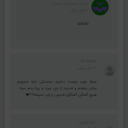
حسین محمدی ( ادمین )
2 سال پیش
👍👍👍
ali Naderi
3 سال پیش
صرفا چون دوست دخترم دوستش داره مجبورم
براش بخونم و شدیدا از این چرت و پرتا بدم میاد .
هیچ آهنگی آهنگای قدیمی و پاپ نمیشه??❤️
درسا تهرانی