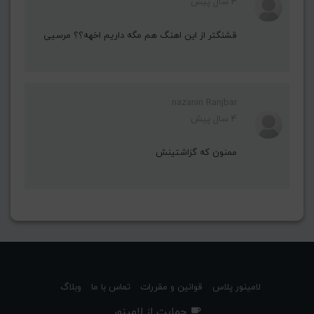
4 سال پیش
قشنگتر از این اهنگ هم مگه داریم اخهه؟؟ مرسیی
nazanin Ranjbar
4 سال پیش
ممنون که گزاشتینش
لامینور پلاس
قوانین و مقررات
تماس با ما
وبلاگ
حمایت از لامینور