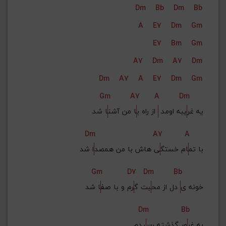
Dm
Bb
Dm
Bb
G#
G
Gb
F#
F
A
E7
Dm
Gm
ذخیره گام
E7
Bm
Gm
A7
Dm
A7
Dm
Dm
A7
A
E7
Dm
Gm
Gm
A7
A
Dm
یه غر
یبه اومد 
 از راه ب
ا من آشن
ا شد
Dm
A7
A
با تم
ام خستگ
ی هاش با من همصد
ا شد
Gm
D7
Dm
Bb
خونه ی
 دل از مح
بت گ
رم و با صف
ا شد
Dm
Bb
به غر
ور گذشته رس
یدم