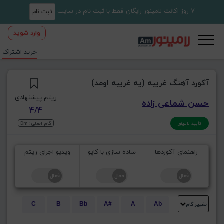
7 روز اکانت لامینور رایگان فقط با ثبت نام در سایت
ثبت نام
وارد شوید
خرید اشتراک
آکورد آهنگ غریبه (یه غریبه اومد)
ریتم پیشنهادی
حسن شماعی زاده
4/4
گام اصلی: Dm
تأیید لامینور
راهنمای آکوردها
ساده سازی با کاپو
ویدیو اجرای ریتم
تغییر گام
C
B
Bb
A#
A
Ab
E
Eb
D#
D
Db
C#