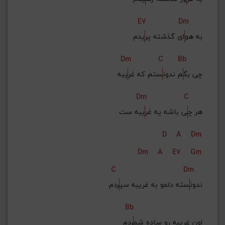
E7
Dm
به هو
ای گذشته پر
یدم
Dm
C
Bb
چی بگ
م ندون
ستم که غر
یبه
Dm
C
هر چ
ی باشه یه غر
یبه ست
D
A
Dm
Dm
A
E7
Gm
C
Dm
ندون
سته دلمو به غریبه سپ
ردم
Bb
اون غریبه رو ساده شم
ردم