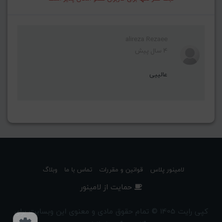
alireza Rezaee
4 سال پیش
عالییی
لامینور پلاس
قوانین و مقررات
تماس با ما
وبلاگ
حمایت از لامینور
کپی رایت 1405 © تمام حقوق مادی و معنوی این وبسایت برای