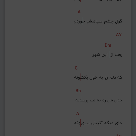
A
گول چشم سیاهشو خ
وردم
A7
Dm
رفت از 
 این شهر
C
که دلم رو به خون بکش
ونه
Bb
جون من رو به لب برس
ونه
A
جای دیگه آتیش بسوز
ونه