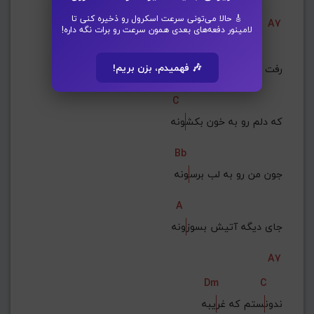
🎸 حالا می‌تونی سرعت اسکرول رو ذخیره کنی تا
A7
لامینور دفعه‌های بعدی همون سرعت رو برات نگه داره!
Dm
🎶 فهمیدم، بزن بریم!
رفت از 
 این شهر
C
که دلم رو به خون بکش
ونه
Bb
جون من رو به لب برس
ونه
A
جای دیگه آتیش بسوز
ونه
A7
Dm
C
ندون
ستم که غر
یبه