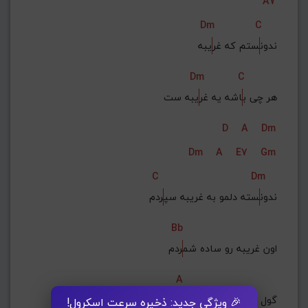
A7
Dm
C
ندون
ستم که غر
یبه
Dm
C
هر چی ب
اشه یه غر
یبه ست
D
A
Dm
Dm
A
E7
Gm
C
Dm
ندون
سته دلمو به غریبه سپ
ردم
Bb
اون غریبه رو ساده شم
ردم
A
گول چشم سیاهشو خ
وردم
🎉 ویژگی جدید: ذخیره سرعت اسکرول!