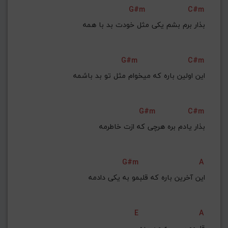
G#m
C#m
بذار برم بشم یکی مثل خودت بد با همه
G#m
C#m
این اولین باره که میخوام مثل تو بد باشمه
G#m
C#m
بذار یادم بره هرچی که ازت خاطرمه
G#m
A
این آخرین باره که قلبمو به یکی دادمه
E
A