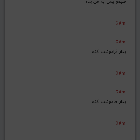
قلبمو پس به من بده
C#m
G#m
بذار فراموشت کنم
C#m
G#m
بذار خاموشت کنم
C#m