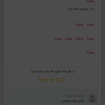
G#m
بذار مجبور شم ازت
G#m
C#m
G#m
C#m
G#m
C#m
C#m
از نظر شما آکورد بالا چند ستاره دارد؟
ارسال شده توسط
متین پورخسروانی