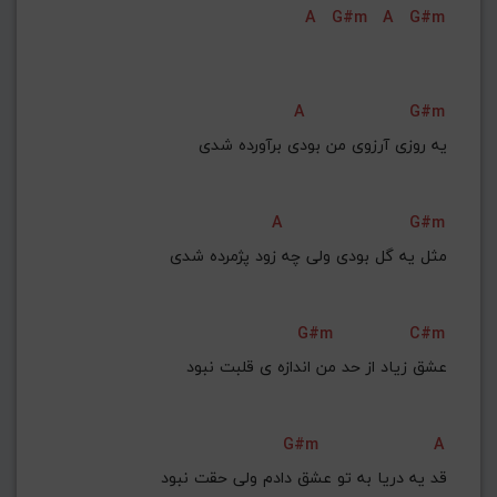
A
G#m
A
G#m
G#
G
Gb
F#
F
ذخیره گام
A
G#m
یه روزی آرزوی من بودی برآورده شدی
A
G#m
مثل یه گل بودی ولی چه زود پژمرده شدی
G#m
C#m
عشق زیاد از حد من اندازه ی قلبت نبود
G#m
A
قد یه دریا به تو عشق دادم ولی حقت نبود