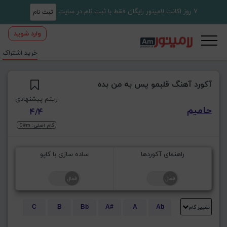
7 روز اکانت لامینور رایگان فقط با ثبت نام در سایت
ثبت نام
وارد شوید
خرید اشتراک
آکورد آهنگ قلبمو پس به من بده
ریتم پیشنهادی
حامیم
4/4
گام اصلی: C#m
راهنمای آکوردها
ساده سازی با کاپو
تغییر گام
C
B
Bb
A#
A
Ab
E
Eb
D#
D
Db
C#