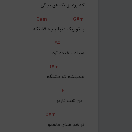
که پره از عکسای بچگی
C#m
G#m
با تو رنگ دنیام چه قشنگه
F#
 سیاه سفیده آره
D#m
 همینشه که قشنگه
E
من شب تارمو 
C#m
تو هم شدی ماهمو