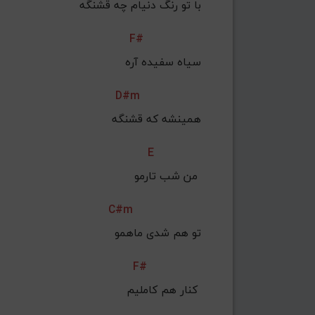
با تو رنگ دنیام چه قشنگه
F#
 سیاه سفیده آره
D#m
 همینشه که قشنگه
E
من شب تارمو 
C#m
تو هم شدی ماهمو
F#
 کنار هم کاملیم 