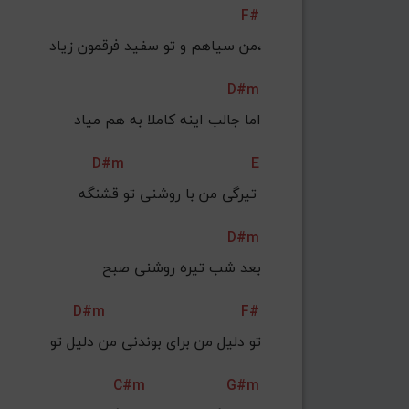
F#
من سیاهم و تو سفید فرقمون زیاد،
D#m
 اما جالب اینه کاملا به هم میاد
D#m
E
تیرگی من با روشنی تو قشنگه 
D#m
بعد شب تیره روشنی صبح
D#m
F#
تو دلیل من برای بوندنی من دلیل تو
C#m
G#m