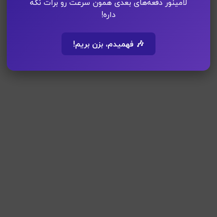
لامینور دفعه‌های بعدی همون سرعت رو برات نگه
داره!
🎶 فهمیدم، بزن بریم!