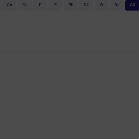
Gb
F#
F
E
Eb
D#
D
Db
C#