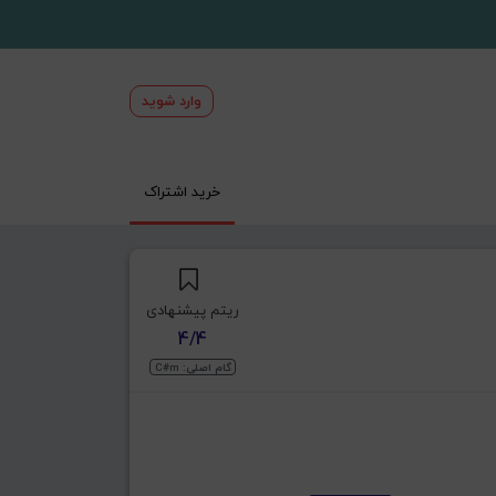
وارد شوید
خرید اشتراک
ریتم پیشنهادی
4/4
گام اصلی: C#m