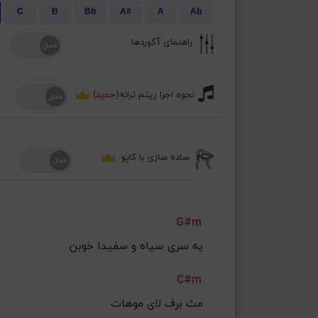
C
B
Bb
A#
A
Ab
راهنمای آکوردها
نحوه اجرا ریتم ترانه
(جدید)
ساده سازی با کاپو
G#m
یه سری سیاه و سفیدا خوبن
C#m
 مث برف لای موهات