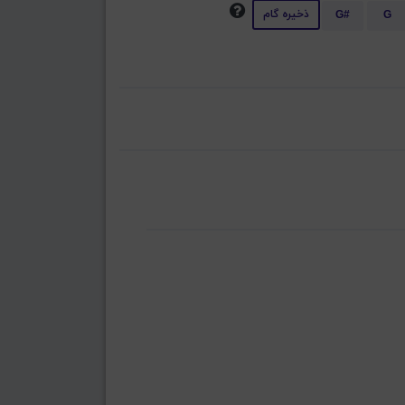
ذخیره گام
G#
G