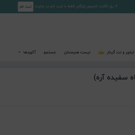
7 روز اکانت لامینور رایگان فقط با ثبت نام در سایت
ثبت نام
تبلچر و نت گیتار
لیست هنرمندان
جستجو
آکوردها
 سفیده آره)