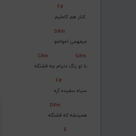
F#
 کنار هم کاملیم 
D#m
میفهمی احوالمو
C#m
G#m
با تو رنگ دنیام چه قشنگه
F#
 سیاه سفیده آره
D#m
 همینشه که قشنگه
E