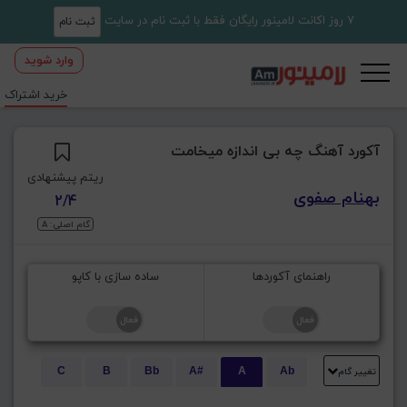
7 روز اکانت لامینور رایگان فقط با ثبت نام در سایت
ثبت نام
وارد شوید
خرید اشتراک
آکورد آهنگ چه بی اندازه میخامت
ریتم پیشنهادی
بهنام صفوی
2/4
گام اصلی: A
راهنمای آکوردها
ساده سازی با کاپو
تغییر گام
C
B
Bb
A#
A
Ab
E
Eb
D#
D
Db
C#