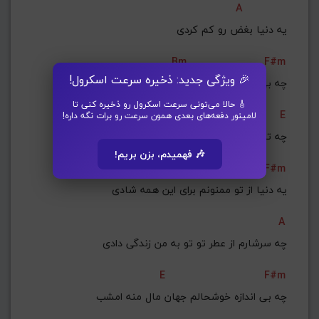
A
 یه دنیا بغض رو کم کردی
Bm
F#m
🎉 ویژگی جدید: ذخیره سرعت اسکرول!
چه بی‌ اندازه درگیر نگاه آسمونیتم
🎸 حالا می‌تونی سرعت اسکرول رو ذخیره کنی تا
F#m
E
لامینور دفعه‌های بعدی همون سرعت رو برات نگه داره!
چه تو خواب و چه بیداری به دنبال نشونیتم
🎶 فهمیدم، بزن بریم!
E
F#m
یه دنیا از تو ممنونم برای این همه شادی
A
چه سرشارم از عطر تو تو به من زندگی‌ دادی
E
F#m
چه بی‌ اندازه خوشحالم جهان مال منه امشب