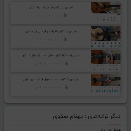
اجرای ریتم گیتار دل یار از سارا نائینی
اجرا کننده: مینا قربانپور
اجرای ریتم گیتار تنها نذار از سیروان خسروی
اجرا کننده: وحید تاجیک
اجرای ریتم گیتار کوچه های مست از جلیل سائین
اجرا کننده: مسعود برآبادی
اجرای ریتم گیتار علامت سوال از شادمهر عقیلی
اجرا کننده: مسعود برآبادی
دیگر ترانه‌های : بهنام صفوی
عشق من باش