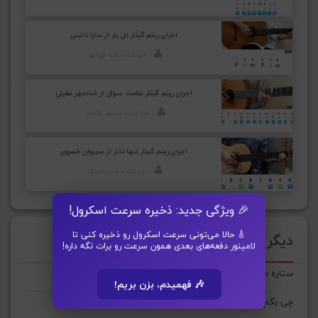
اجرای ریتم گیتار دل یار از سارا نائینی
اجرا کننده: مینا قربانپور
اجرای ریتم گیتار علامت سوال از شادمهر عقیلی
اجرا کننده: مسعود برآبادی
اجرای ریتم گیتار تنها نذار از سیروان خسروی
اجرا کننده: وحید تاجیک
🎉 ویژگی جدید: ذخیره سرعت اسکرول!
🎸 حالا می‌تونی سرعت اسکرول رو ذخیره کنی تا
دیگر ترانه‌های : بهنام بانی
لامینور دفعه‌های بعدی همون سرعت رو برات نگه داره!
ستاره میشی
🎶 فهمیدم، بزن بریم!
چی بگم