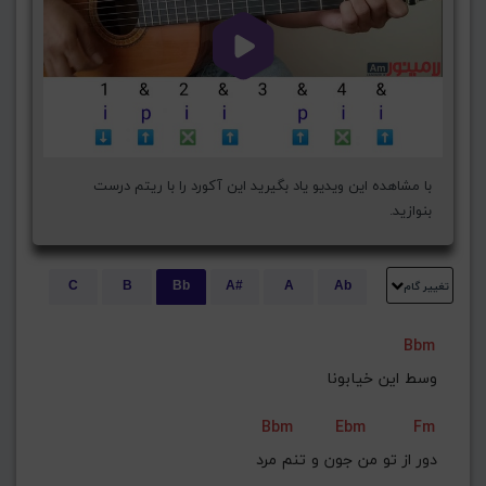
با مشاهده این ویدیو یاد بگیرید این آکورد را با ریتم درست
بنوازید.
تغییر گام
C
B
Bb
A#
A
Ab
E
Eb
D#
D
Db
C#
Bbm
G#
G
Gb
F#
F
وسط این خیابونا
ذخیره گام
Bbm
Ebm
Fm
دور از تو من جون و تنم مرد