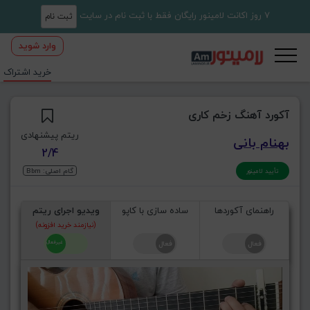
7 روز اکانت لامینور رایگان فقط با ثبت نام در سایت
ثبت نام
وارد شوید
خرید اشتراک
آکورد آهنگ زخم کاری
ریتم پیشنهادی
بهنام بانی
2/4
گام اصلی: Bbm
تأیید لامینور
راهنمای آکوردها
ساده سازی با کاپو
ویدیو اجرای ریتم
(نیازمند خرید افزونه)