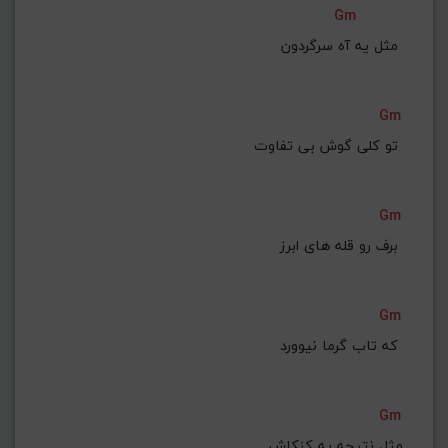
Gm
G#
G
Gb
F#
F
مثل یه آه سرگردون 
ذخیره گام
Gm
تو کلی گوش بی تفاوت 
Gm
برف رو قله های ابرز 
Gm
که تاب گرما نیوورد 
Gm
مثل نتیجه یه کنکاش