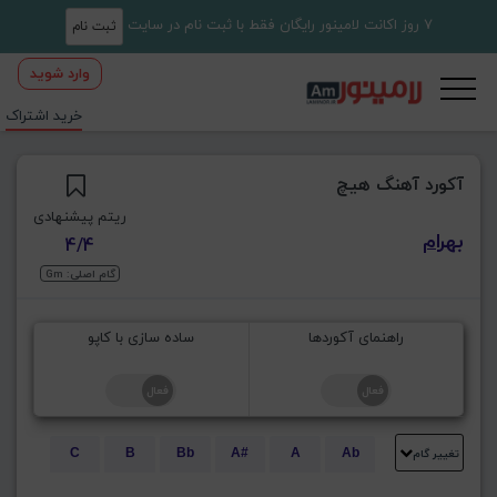
7 روز اکانت لامینور رایگان فقط با ثبت نام در سایت
ثبت نام
وارد شوید
خرید اشتراک
آکورد آهنگ هیچ
ریتم پیشنهادی
بهرام
4/4
گام اصلی: Gm
راهنمای آکوردها
ساده سازی با کاپو
تغییر گام
C
B
Bb
A#
A
Ab
E
Eb
D#
D
Db
C#