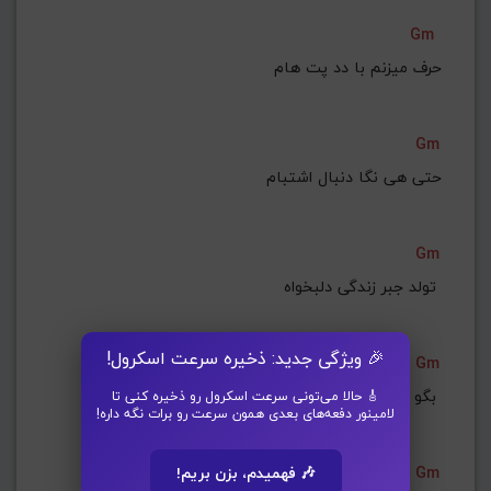
Gm
حرف میزنم با دد پت هام
Gm
حتی هی نگا دنبال اشتبام
Gm
تولد جبر زندگی دلبخواه 
🎉 ویژگی جدید: ذخیره سرعت اسکرول!
Gm
بگو تو میری یا بالا 
🎸 حالا می‌تونی سرعت اسکرول رو ذخیره کنی تا
لامینور دفعه‌های بعدی همون سرعت رو برات نگه داره!
Gm
🎶 فهمیدم، بزن بریم!