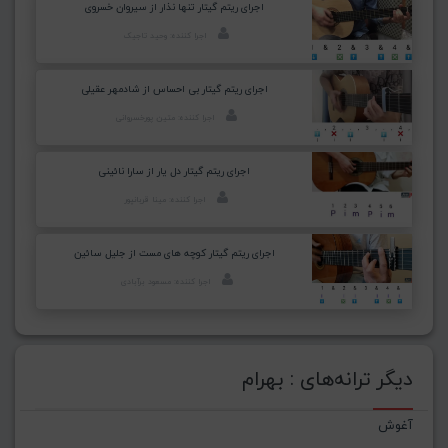
اجرای ریتم گیتار تنها نذار از سیروان خسروی
اجرا کننده: وحید تاجیک
اجرای ریتم گیتار بی احساس از شادمهر عقیلی
اجرا کننده: متین پورخسروانی
اجرای ریتم گیتار دل یار از سارا نائینی
اجرا کننده: مینا قربانپور
اجرای ریتم گیتار کوچه های مست از جلیل سائین
اجرا کننده: مسعود برآبادی
دیگر ترانه‌های : بهرام
آغوش