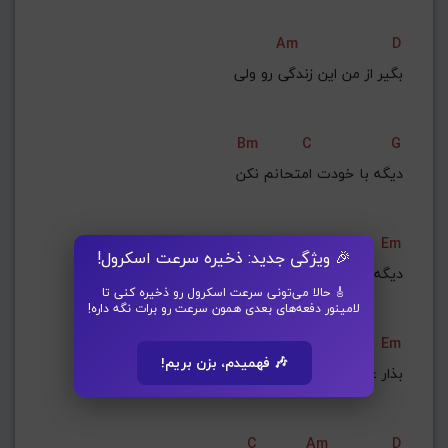
Am
D
بگیر از من این زندگی رو ولی
Bm
C
G
دیگه با خودت امتحانم نکن
D
Em
🎉 ویژگی جدید: ذخیره سرعت اسکرول!
دیگه با خودت امتحانم نکن
🎸 حالا می‌تونی سرعت اسکرول رو ذخیره کنی تا
لامینور دفعه‌های بعدی همون سرعت رو برات نگه داره!
D
Em
🎶 فهمیدم، بزن بریم!
بذار عمری نزدیک باشیم به هم
C
Am
D