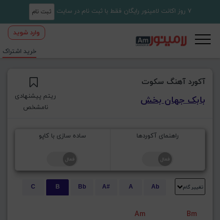
7 روز اکانت لامینور رایگان فقط با ثبت نام در سایت
ثبت نام
وارد شوید
خرید اشتراک
آکورد آهنگ سکوت
ریتم پیشنهادی
بابک جهان بخش
نامشخص
راهنمای آکوردها
ساده سازی با کاپو
تغییر گام
C
B
Bb
A#
A
Ab
E
Eb
D#
D
Db
C#
Am
Bm