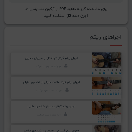
برای مشاهده گزینه دانلود PDF از آیکون دسترسی ها
(چرخ دنده
) استفاده کنید
اجراهای ریتم
اجرای ریتم گیتار تنها نذار از سیروان خسروی
اجرا کننده: وحید تاجیک
اجرای ریتم گیتار علامت سوال از شادمهر عقیلی
اجرا کننده: مسعود برآبادی
اجرای ریتم گیتار عادت از شادمهر عقیلی
اجرا کننده: مینا قربانپور
اجرای ریتم گیتار بی احساس از شادمهر عقیلی