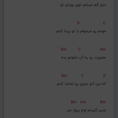
G#
G
Gb
F#
F
دارم گم میشم توی رویای تو
ذخیره گام
D
C
خودم رو میخوام با تو پیدا کنم
Bm
C
Bm
حضورت رو یه آن نشونم بده
Bm
C
D
که این آنو عمری رو تماشا کنم
Bm
Am
Bm
زمین گیرتم اوجِ پروازِ من