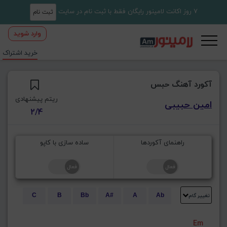
7 روز اکانت لامینور رایگان فقط با ثبت نام در سایت
ثبت نام
وارد شوید
خرید اشتراک
آکورد آهنگ حبس
ریتم پیشنهادی
امین حبیبی
2/4
راهنمای آکوردها
ساده سازی با کاپو
تغییر گام
C
B
Bb
A#
A
Ab
E
Eb
D#
D
Db
C#
Em