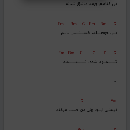
 بی گناهم جرمم عاشق شدنه
Em
Bm
C
Em
Bm
C
بــی حوصــــلم، خســــتـــس دلــم
Em
Bm
C
G
D
C
تــــــــمـــوم شده، تــــــــحـــــــملم
♫
C
Em
نیستی اینجا ولی من حست میکنم
Bm
D