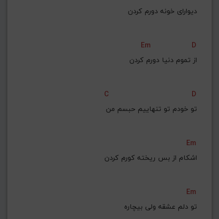
G#
G
Gb
F#
F
دیوارای خونه دورم کردن
ذخیره گام
Em
D
از تموم دنیا دورم کردن
C
D
تو خودم تو تنهاییم حبسم من
Em
اشکام از بس ریخته کورم کردن
Em
تو دلم عشقه ولی بیچاره