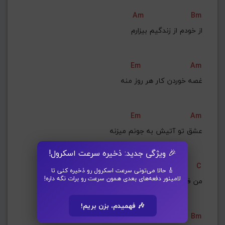
Am
Bm
از خودم از زندگیم بیزارم
Em
Am
غصه خوردن کار هر روز منه
Em
Am
عشق تو آتیش به جونم میزنه
🎉 ویژگی جدید: ذخیره سرعت اسکرول!
D
C
🎸 حالا می‌تونی سرعت اسکرول رو ذخیره کنی تا
لامینور دفعه‌های بعدی همون سرعت رو برات نگه داره!
من فقط عاشق شدم فقط همین
🎶 فهمیدم، بزن بریم!
G
Bm