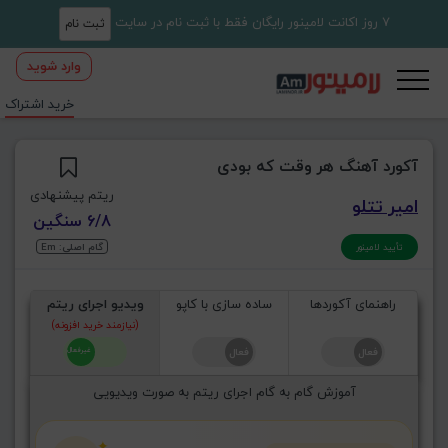
7 روز اکانت لامینور رایگان فقط با ثبت نام در سایت
ثبت نام
وارد شوید
خرید اشتراک
آکورد آهنگ هر وقت که بودی
ریتم پیشنهادی
امیر تتلو
6/8 سنگین
گام اصلی: Em
تأیید لامینور
راهنمای آکوردها
ساده سازی با کاپو
ویدیو اجرای ریتم
(نیازمند خرید افزونه)
آموزش گام به گام اجرای ریتم به صورت ویدیویی