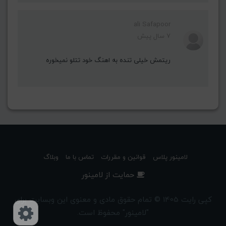
ali Safapoor
7 سال پیش
ریتمش خیلی تنده به اهنگ خود تتلو نمیخوره
لامینور پلاس
قوانین و مقررات
تماس با ما
وبلاگ
حمایت از لامینور
کپی رایت 1405 © تمام حقوق مادی و معنوی این وبسایت برای
"لامینور" محفوظ است.