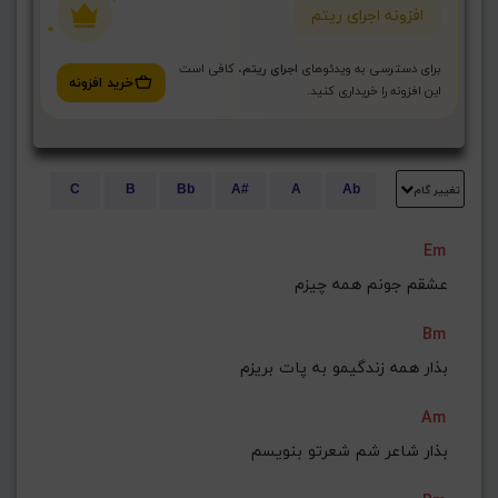
افزونه اجرای ریتم
برای دسترسی به ویدئوهای
اجرای ریتم
، کافی است
خرید افزونه
این افزونه را خریداری کنید.
تغییر گام
C
B
Bb
A#
A
Ab
E
Eb
D#
D
Db
C#
Em
G#
G
Gb
F#
F
عشقم جونم همه چیزم
ذخیره گام
Bm
بذار همه زندگیمو به پات بریزم
Am
بذار شاعر شم شعرتو بنویسم