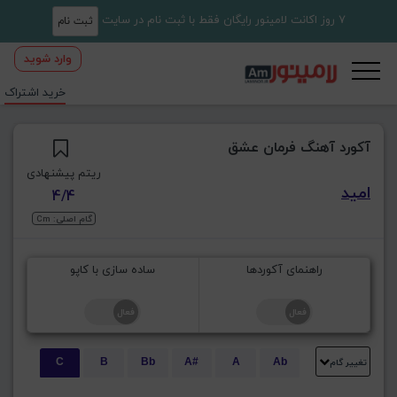
7 روز اکانت لامینور رایگان فقط با ثبت نام در سایت
ثبت نام
وارد شوید
خرید اشتراک
آکورد آهنگ فرمان عشق
ریتم پیشنهادی
امید
4/4
گام اصلی: Cm
راهنمای آکوردها
ساده سازی با کاپو
تغییر گام
C
B
Bb
A#
A
Ab
E
Eb
D#
D
Db
C#