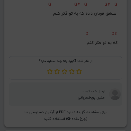
G
G#
G
G#
G
G#
G
Gb
F#
F
عــشق فرمان داده که به تو فکر کنم 
ذخیره گام
G
G#
که به تو فکر کنم
از نظر شما آکورد بالا چند ستاره دارد؟
ارسال شده توسط
متین پورخسروانی
برای مشاهده گزینه دانلود PDF از آیکون دسترسی ها
(چرخ دنده
) استفاده کنید