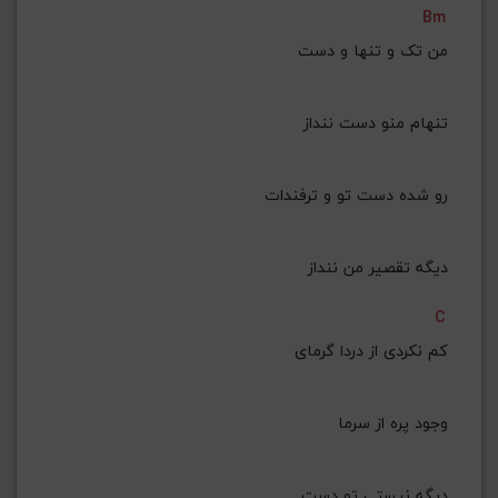
Bm
G#
G
Gb
F#
F
من تک و تنها و دست
ذخیره گام
 تنهام منو دست ننداز
رو شده دست تو و ترفندات
 دیگه تقصیر من ننداز
C
کم نکردی از دردا گرمای
 وجود پره از سرما
دیگه نیستی تو دست