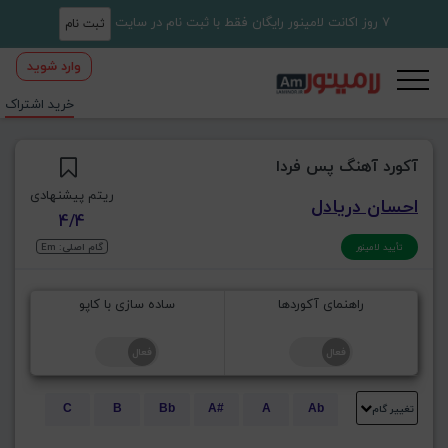
7 روز اکانت لامینور رایگان فقط با ثبت نام در سایت
ثبت نام
وارد شوید
خرید اشتراک
آکورد آهنگ پس فردا
ریتم پیشنهادی
احسان دریادل
4/4
گام اصلی: Em
تأیید لامینور
راهنمای آکوردها
ساده سازی با کاپو
تغییر گام
C
B
Bb
A#
A
Ab
E
Eb
D#
D
Db
C#