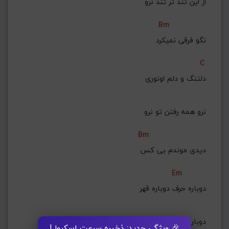
 از این تند تر تند نرو
Bm
 نگو فرقی نمیکرد
C
دلتنگ و دلم اونوری
 نرو همه رفتن تو نرو
Bm
 دیدی موندم بی کس
Em
دوباره حرف دوباره قهر
 دوباره بحث رو پشت
🎉 ویژگی جدید: ذخیره سرعت اسکرول!