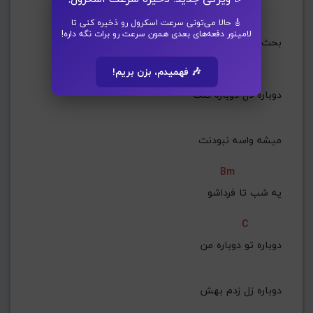
Bm
🎸 حالا می‌تونی سرعت اسکرول رو ذخیره کنی تا
لامینور دفعه‌های بعدی همون سرعت رو برات نگه داره!
 بحث دوباره دعوا شد
🎶 فهمیدم، بزن بریم!
C
دوباره دل دوباره تنگ
 میشه واسه نبودنت
Bm
 یه شب تا فرداشو
C
دوباره تو دوباره من
 دوباره زل زدم بهش