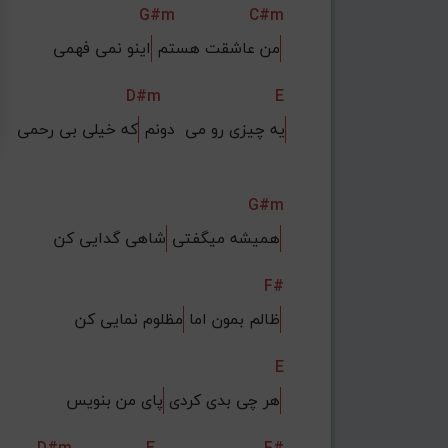
G#m
C#m
اینو نمی فهمی 
من عاشقت هستم 
D#m
E
یه چیزی رو می  دونم 
که خیلی بی رحمی
G#m
شاهی گدایی کن 
همیشه میگفتی 
F#
مظلوم نمایی کن 
ظالم بمون اما 
E
پای من بنویس 
هر چی بدی کردی 