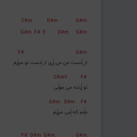
C#m
D#m
G#m
G#m
F#
E
D#m
G#m
F#
G#m
از 
دست من می 
ری از 
دست تو می
رم
C#m7
F#
تو 
زنده می مو
نی
G#m
D#m
F#
م
نم که 
می می
رم
F#
D#m
G#m
G#m