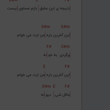
D#m
E
F#
نتیجه ی این عشق 
 بازم مساوی 
نیست
D#m
G#m
این آخرین باره 
من ازت می خوام
F#
C#m
برگردی  به خو 
نه
E
F#
این آخرین باره 
من ازت می خوام
D#m
E
F#
عاقل شی 
  دیو 
نه