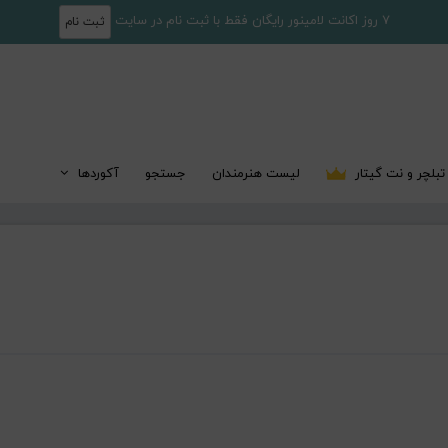
7 روز اکانت لامینور رایگان فقط با ثبت نام در سایت
ثبت نام
تبلچر و نت گیتار
لیست هنرمندان
جستجو
آکوردها