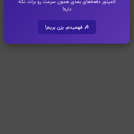
لامینور دفعه‌های بعدی همون سرعت رو برات نگه
داره!
🎶 فهمیدم، بزن بریم!