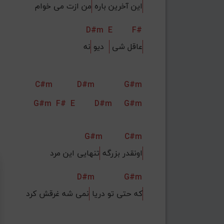
این آخرین باره 
من ازت می خوام
D#m
E
F#
عاقل شی 
  دیو 
نه
C#m
D#m
G#m
G#m
F#
E
D#m
G#m
G#m
C#m
اونقدر بزرگه 
تنهایی این مرد
D#m
G#m
که حتی تو دریا 
نمی شه غرقش کرد