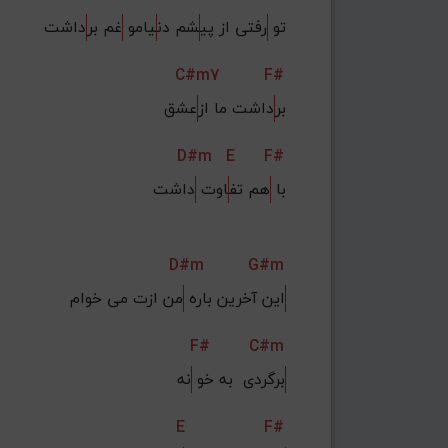
تو 
رفتی از پی
شم دن
یامو 
غم بر
داشت
C#m7
F#
 بر
داشت ما از
عشق
D#m
E
F#
با 
هم تف
اوت 
داشت
D#m
G#m
این آخرین باره 
من ازت می خوام
F#
C#m
برگردی  به خو 
نه
E
F#