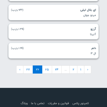
ای بلال لیلی
(946 بازدید)
مینو جوان
آرزو
(1.3K بازدید)
آنیتا
دلم
(1.2K بازدید)
ال ۳
›
27
26
25
24
...
2
1
‹
لامینور پلاس
قوانین و مقررات
تماس با ما
وبلاگ