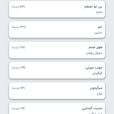
بی تو نصفم
(562 بازدید)
تامارا
خرد
(738 بازدید)
ستین
هول شدم
(689 بازدید)
سوزان روشن
چوب میزنی
(1.4K بازدید)
گوگوش
سرگردون
(174 بازدید)
باران
حدیث آشنایی
(1.1K بازدید)
غزل شاکری