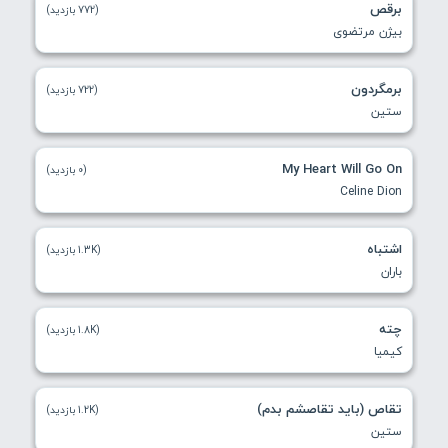
برقص
(772 بازدید)
بیژن مرتضوی
برمگردون
(722 بازدید)
ستین
My Heart Will Go On
(0 بازدید)
Celine Dion
اشتباه
(1.3K بازدید)
باران
چته
(1.8K بازدید)
کیمیا
تقاص (باید تقاصشم بدم)
(1.2K بازدید)
ستین