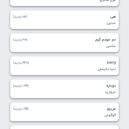
هی
(181 بازدید)
ستین
دم خودم گرم
(201 بازدید)
ساسی
sorry
(438 بازدید)
دنیا دادرسان
دوباره
(1.2K بازدید)
مروارید
عزیزم
(1.6K بازدید)
گوگوش