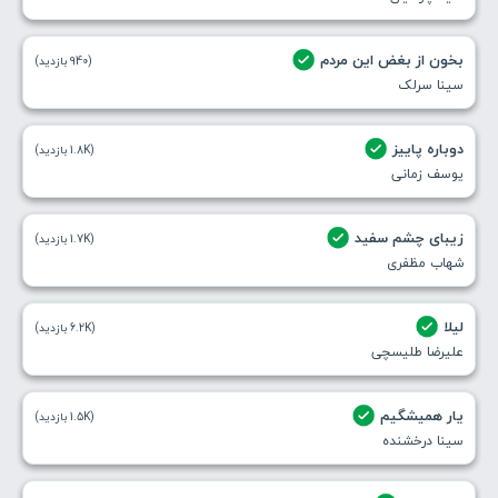
بخون از بغض این مردم
(940 بازدید)
سینا سرلک
دوباره پاییز
(1.8K بازدید)
یوسف زمانی
زیبای چشم سفید
(1.7K بازدید)
شهاب مظفری
لیلا
(6.2K بازدید)
علیرضا طلیسچی
یار همیشگیم
(1.5K بازدید)
سینا درخشنده