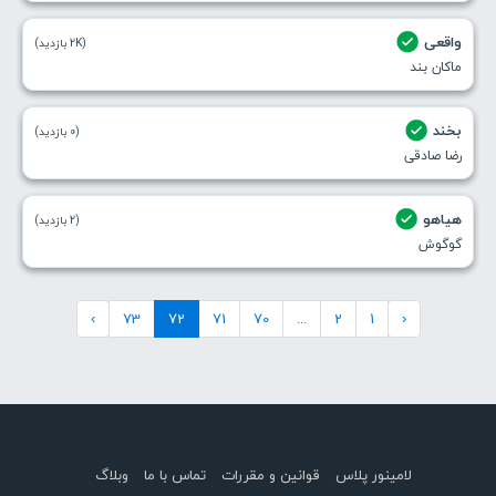
واقعی
(2K بازدید)
ماکان بند
بخند
(0 بازدید)
رضا صادقی
هیاهو
(2 بازدید)
گوگوش
›
73
72
71
70
...
2
1
‹
لامینور پلاس
قوانین و مقررات
تماس با ما
وبلاگ