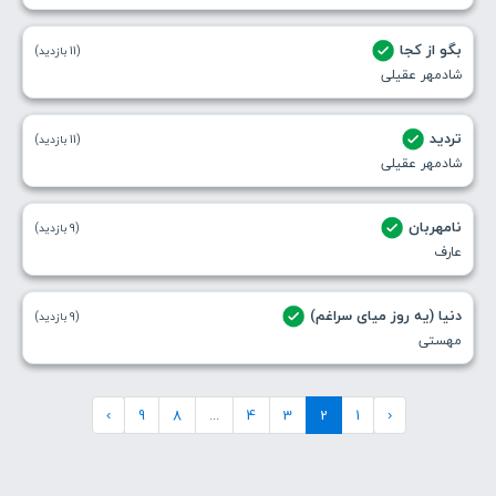
بگو از کجا
(11 بازدید)
شادمهر عقیلی
تردید
(11 بازدید)
شادمهر عقیلی
نامهربان
(9 بازدید)
عارف
دنیا (یه روز میای سراغم)
(9 بازدید)
مهستی
›
9
8
...
4
3
2
1
‹