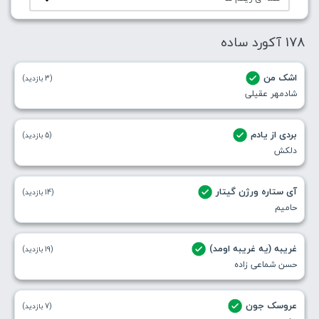
178 آکورد ساده
اشک من
(3 بازدید)
شادمهر عقیلی
بردی از یادم
(5 بازدید)
دلکش
آی ستاره ورژن گیتار
(14 بازدید)
حامیم
غریبه (یه غریبه اومد)
(19 بازدید)
حسن شماعی زاده
عروسک جون
(7 بازدید)