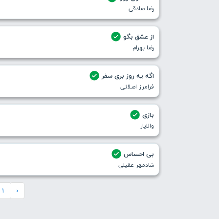
رضا صادقی
از عشق بگو
رضا بهرام
اگه یه روز بری سفر
فرامرز اصلانی
بازی
والایار
بی احساس
شادمهر عقیلی
1
‹