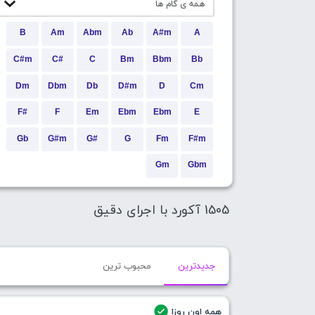
B
Am
Abm
Ab
A#m
A
C#m
C#
C
Bm
Bbm
Bb
Dm
Dbm
Db
D#m
D
Cm
F#
F
Em
Ebm
Ebm
E
Gb
G#m
G#
G
Fm
F#m
Gm
Gbm
1505 آکورد با اجرای دقیق
جدیدترین
محبوب ترین
همه اون روزا