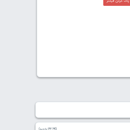
اک کردن فیلتر
(162.6K بازدید)