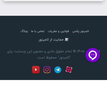
لامینور پلاس
قوانین و مقررات
تماس با ما
وبلاگ
حمایت از لامینور
کپی رایت 1405 © تمام حقوق مادی و معنوی این وبسایت برای
"لامینور" محفوظ است.