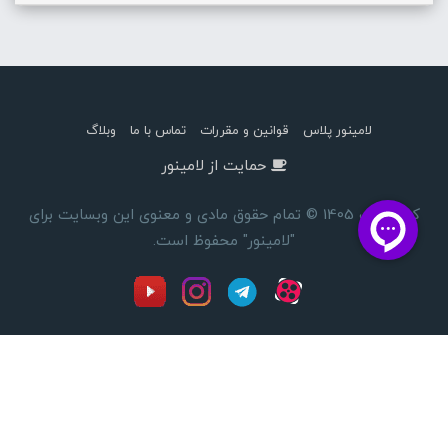
لامینور پلاس
قوانین و مقررات
تماس با ما
وبلاگ
حمایت از لامینور
کپی رایت 1405 © تمام حقوق مادی و معنوی این وبسایت برای
"لامینور" محفوظ است.