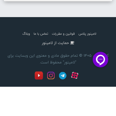
لامینور پلاس
قوانین و مقررات
تماس با ما
وبلاگ
حمایت از لامینور
کپی رایت 1405 © تمام حقوق مادی و معنوی این وبسایت برای
"لامینور" محفوظ است.