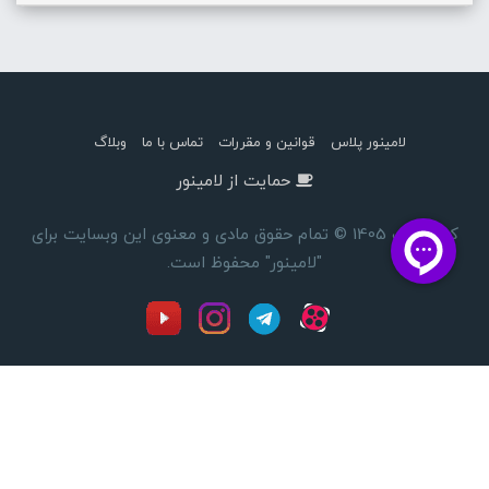
لامینور پلاس
قوانین و مقررات
تماس با ما
وبلاگ
حمایت از لامینور
کپی رایت 1405 © تمام حقوق مادی و معنوی این وبسایت برای
"لامینور" محفوظ است.