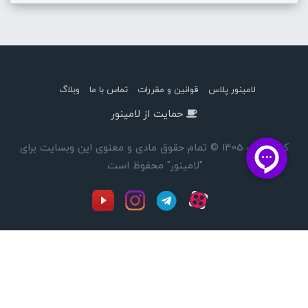
لامینور پلاس
قوانین و مقررات
تماس با ما
وبلاگ
حمایت از لامینور
کپی رایت 1405 © تمام حقوق مادی و معنوی این وبسایت برای
"لامینور" محفوظ است.