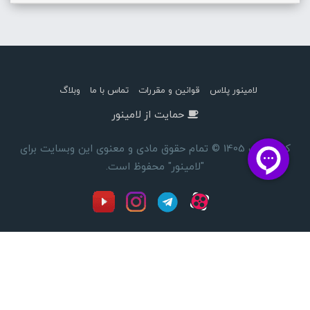
لامینور پلاس
قوانین و مقررات
تماس با ما
وبلاگ
حمایت از لامینور
کپی رایت 1405 © تمام حقوق مادی و معنوی این وبسایت برای
"لامینور" محفوظ است.