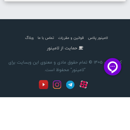
لامینور پلاس
قوانین و مقررات
تماس با ما
وبلاگ
حمایت از لامینور
کپی رایت 1405 © تمام حقوق مادی و معنوی این وبسایت برای
"لامینور" محفوظ است.