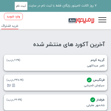
7 روز اکانت لامینور رایگان فقط با ثبت نام در سایت
ثبت نام
وارد شوید
خرید اشتراک
آخرین آکورد های منتشر شده
گریه کردم
(6.4K بازدید)
ناصر عبداللهی
فرنگیس
(348.2K بازدید)
سیاوش قمیشی
طرفدار
(36.4K بازدید)
شادمهر عقیلی