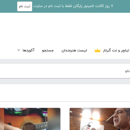
7 روز اکانت لامینور رایگان فقط با ثبت نام در سایت
ثبت نام
تبلچر و نت گیتار
لیست هنرمندان
جستجو
آکوردها