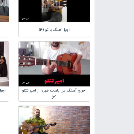
02:09
اجرا آهنگ با تو (4)
02:04
اجرای آهنگ من باهات قهرم از امیر تتلو
اجرا
(2)