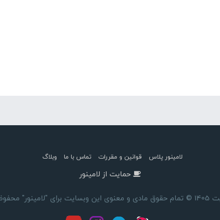
لامینور پلاس
قوانین و مقررات
تماس با ما
وبلاگ
حمایت از لامینور
ای "لامینور" محفوظ است.